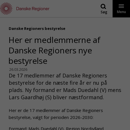
Gå
til
Menu
Søg
indhold
Danske Regioners bestyrelse
Her er medlemmerne af
Danske Regioners nye
bestyrelse
26.03.2026
De 17 medlemmer af Danske Regioners
bestyrelse for de næste fire år er nu på
plads. Ny formand er Mads Duedahl (V) mens
Lars Gaardhøj (S) bliver næstformand.
Her er de 17 medlemmer af Danske Regioners
bestyrelse, valgt for perioden 2026-2030:
Formand: Mads Duedahl (V), Region Nordjylland