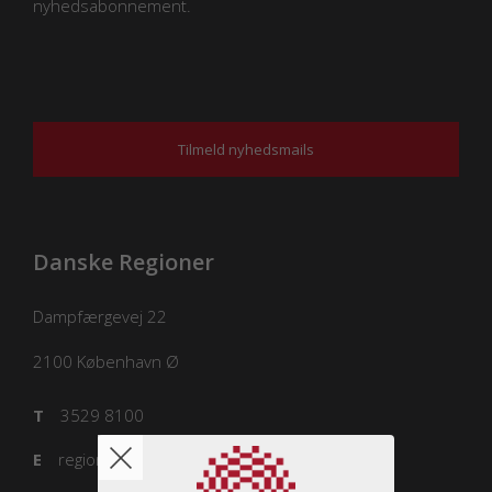
nyhedsabonnement.
Tilmeld nyhedsmails
Danske Regioner
Dampfærgevej 22
2100
København Ø
T
3529 8100
E
regioner@regioner.dk