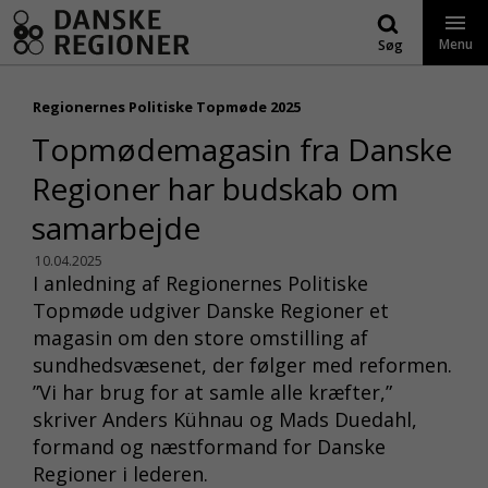
Gå
til
Menu
Søg
indhold
Regionernes Politiske Topmøde 2025
Topmødemagasin fra Danske
Regioner har budskab om
samarbejde
10.04.2025
I anledning af Regionernes Politiske
Topmøde udgiver Danske Regioner et
magasin om den store omstilling af
sundhedsvæsenet, der følger med reformen.
”Vi har brug for at samle alle kræfter,”
skriver Anders Kühnau og Mads Duedahl,
formand og næstformand for Danske
Regioner i lederen.