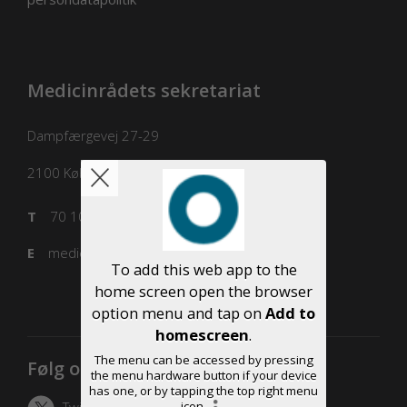
Medicinrådets sekretariat
Dampfærgevej 27-29
2100
København Ø
T
70 10 36 00
E
medicinraadet@medicinraadet.dk
To add this web app to the
home screen open the browser
option menu and tap on
Add to
homescreen
.
The menu can be accessed by pressing
Følg os
the menu hardware button if your device
has one, or by tapping the top right menu
icon
.