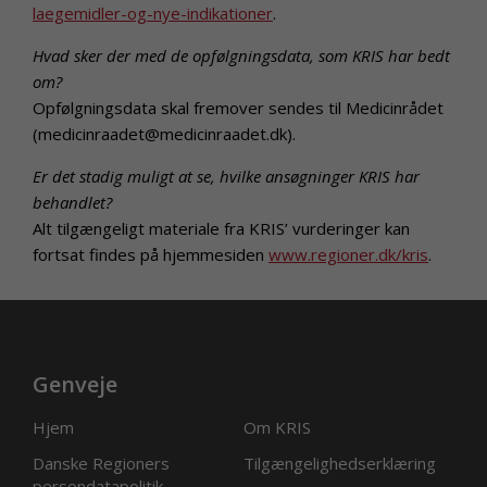
laegemidler-og-nye-indikationer
.
Hvad sker der med de opfølgningsdata, som KRIS har bedt
om?
Opfølgningsdata skal fremover sendes til Medicinrådet
(medicinraadet@medicinraadet.dk).
Er det stadig muligt at se, hvilke ansøgninger KRIS har
behandlet?
Alt tilgængeligt materiale fra KRIS’ vurderinger kan
fortsat findes på hjemmesiden
www.regioner.dk/kris
.
Genveje
Hjem
Om KRIS
Danske Regioners
Tilgængelighedserklæring
persondatapolitik