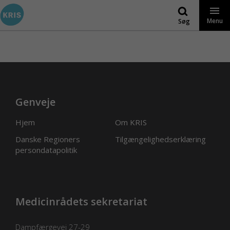
Gå
til
Menu
Søg
indhold
Genveje
Hjem
Om KRIS
Danske Regioners
Tilgængelighedserklæring
persondatapolitik
Medicinrådets sekretariat
Dampfærgevej 27-29