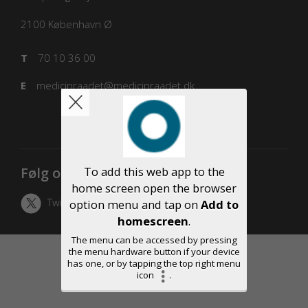
2100
København Ø
T
70 10 36 00
E
medicinraadet@medicinraadet.dk
Følg os
To add this web app to the
home screen open the browser
Twitter
LinkedIn
option menu and tap on
Add to
homescreen
.
The menu can be accessed by pressing
the menu hardware button if your device
has one, or by tapping the top right menu
icon
.