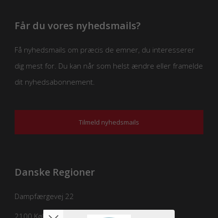
Får du vores nyhedsmails?
Få nyhedsmails om præcis de emner, du interesserer
dig mest for. Du kan når som helst ændre eller framelde
dit nyhedsabonnement.
Tilmeld nyhedsmails
Danske Regioner
Dampfærgevej 22
2100
København Ø