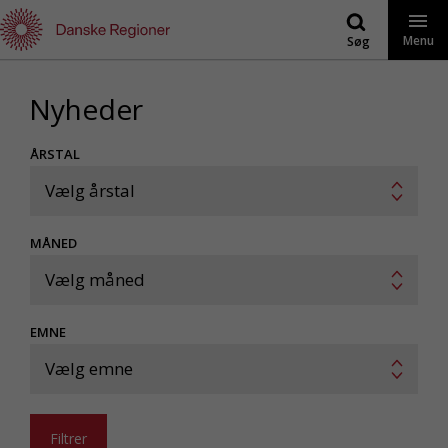
Gå
til
Menu
Søg
indhold
Nyheder
ÅRSTAL
Vælg årstal
MÅNED
Vælg måned
EMNE
Vælg emne