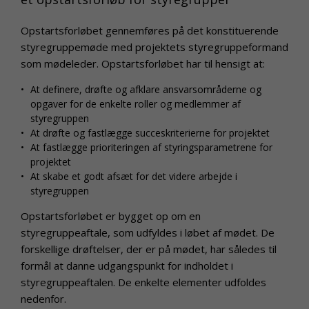
Opstartsforløbet gennemføres på det konstituerende
styregruppemøde med projektets styregruppeformand
som mødeleder. Opstartsforløbet har til hensigt at:
At definere, drøfte og afklare ansvarsområderne og
opgaver for de enkelte roller og medlemmer af
styregruppen
At drøfte og fastlægge succeskriterierne for projektet
At fastlægge prioriteringen af styringsparametrene for
projektet
At skabe et godt afsæt for det videre arbejde i
styregruppen
Opstartsforløbet er bygget op om en
styregruppeaftale, som udfyldes i løbet af mødet. De
forskellige drøftelser, der er på mødet, har således til
formål at danne udgangspunkt for indholdet i
styregruppeaftalen. De enkelte elementer udfoldes
nedenfor.