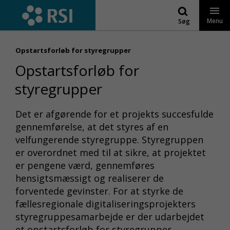
Gå
til
Menu
Søg
indhold
Opstartsforløb for styregrupper
Opstartsforløb for
styregrupper
Det er afgørende for et projekts succesfulde
gennemførelse, at det styres af en
velfungerende styregruppe. Styregruppen
er overordnet med til at sikre, at projektet
er pengene værd, gennemføres
hensigtsmæssigt og realiserer de
forventede gevinster. For at styrke de
fællesregionale digitaliseringsprojekters
styregruppesamarbejde er der udarbejdet
et opstartsforløb for styregrupper