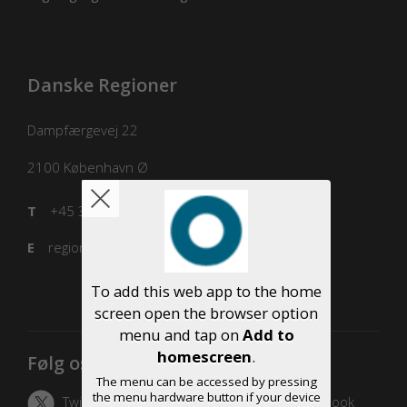
Danske Regioner
Dampfærgevej 22
2100
København Ø
T
+45 3529 8100
E
regioner@regioner.dk
To add this web app to the home
screen open the browser option
menu and tap on
Add to
homescreen
.
Følg os
The menu can be accessed by pressing
the menu hardware button if your device
Twitter
LinkedIn
Facebook