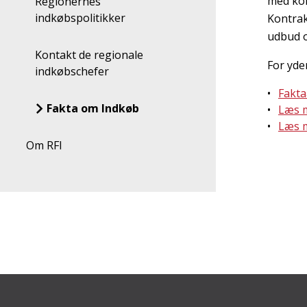
med ko
Regionernes
indkøbspolitikker
Kontrak
udbud o
Kontakt de regionale
For yde
indkøbschefer
Fakta
Fakta om Indkøb
Læs 
Læs 
Om RFI