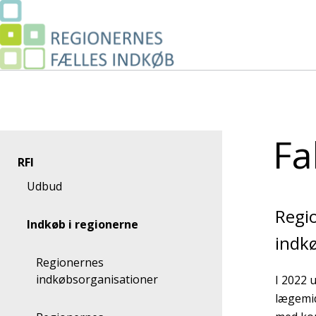
Gå
til
indhold
Fa
RFI
Udbud
Regio
Indkøb i regionerne
indkø
Regionernes
indkøbsorganisationer
I 2022 
lægemid