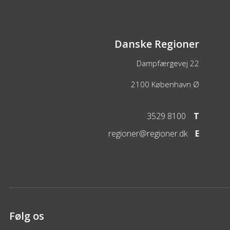
Danske Regioner
Dampfærgevej 22
2100
København Ø
3529 8100
T
regioner@regioner.dk
E
Følg os