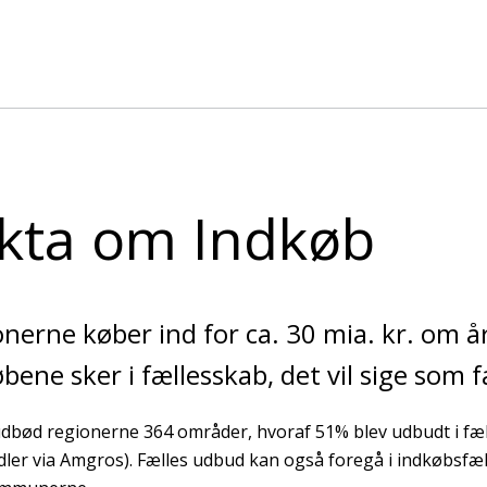
kta om Indkøb
nerne køber ind for ca. 30 mia. kr. om å
bene sker i fællesskab, det vil sige som 
udbød regionerne 364 områder, hvoraf 51% blev udbudt i fæl
ler via Amgros). Fælles udbud kan også foregå i indkøbsfæll