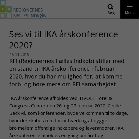
Gå
til
Menu
Søg
indhold
Ses vi til IKA årskonference
2020?
19.11.2019
RFI (Regionernes Fælles Indkøb) stiller med
en stand til IKA årskonference i februar
2020, hvor du har mulighed for, at komme
forbi og høre mere om RFI samarbejdet.
IKA årskonference afholdes ved TIVOLI Hotel &
Congress Center den 26. og 27.februar 2020. Cecilie
Beck vil, som konferencier, byde velkommen til to dage,
hvor der skabes rum for netværk og at bygge
bro mellem offentlige indkøbere og leverandører. IKA
Årskonference afholdes én gang om året og