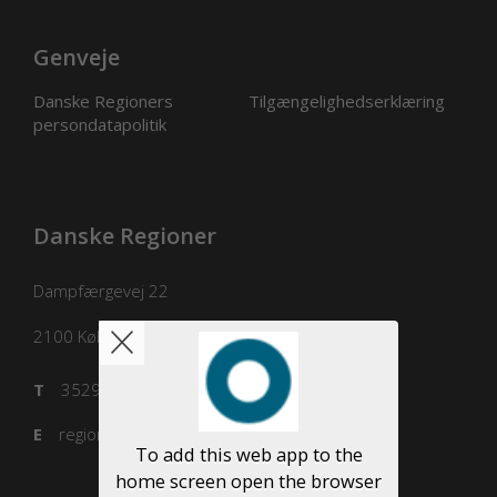
Genveje
Danske Regioners
Tilgængelighedserklæring
persondatapolitik
Danske Regioner
Dampfærgevej 22
2100
København Ø
T
3529 8100
E
regioner@regioner.dk
To add this web app to the
home screen open the browser