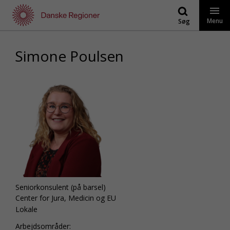
Gå
til
Menu
Søg
indhold
Simone Poulsen
Seniorkonsulent (på barsel)
Center for Jura, Medicin og EU
Lokale
Arbejdsområder: