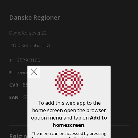
Danske Regioner
Dampfærgevej 22
2100
København Ø
T
3529 8100
E
regioner@regioner.dk
CVR
55832218
EAN
5798000016477
To add this web app to the
home screen open the browser
option menu and tap on
Add to
homescreen
.
The menu can be accessed by pressing
Følg os