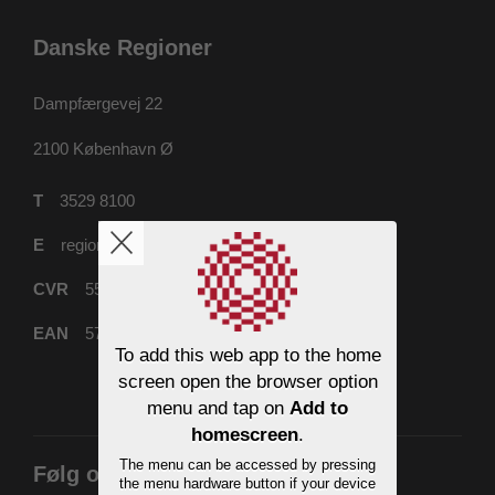
Danske Regioner
Dampfærgevej 22
2100
København Ø
T
3529 8100
E
regioner@regioner.dk
CVR
55832218
EAN
5798000016477
To add this web app to the home
screen open the browser option
menu and tap on
Add to
homescreen
.
The menu can be accessed by pressing
Følg os
the menu hardware button if your device