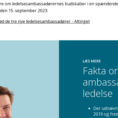
e om ledelsesambassadørernes budskaber i en spændende v
 den 15. september 2023:
d de tre nye ledelsesambassadører - Altinget
LÆS MERE
Fakta om
ambassad
ledelse
Der udnævne
2019 og frem