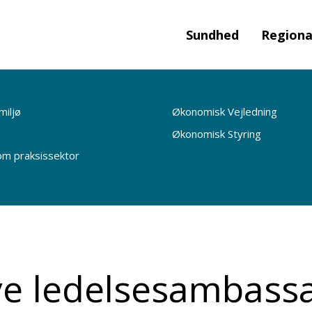
Sundhed
Regiona
miljø
Økonomisk Vejledning
Økonomisk Styring
 om praksissektor
e ledelsesambass