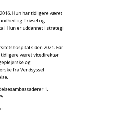
016. Hun har tidligere været
undhed og Trivsel og
l. Hun er uddannet i strategi
itetshospital siden 2021. Før
tidligere været vicedirektør
geplejerske og
erske fra Vendsyssel
lse.
delsesambassadører 1.
25
r: