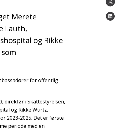
get Merete
e Lauth,
tshospital og Rikke
, som
bassadører for offentlig
direktør i Skattestyrelsen,
pital og Rikke Würtz,
 2023-2025. Det er første
samme periode med en