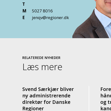
T
M
5027 8016
E
jenqv@regioner.dk
RELATEREDE NYHEDER
Læs mere
Svend Særkjær bliver
Fore
ny administrerende
hånd
direktør for Danske
og t
Regioner
kan