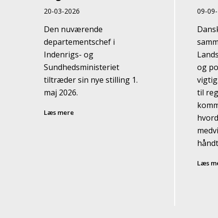
20-03-2026
09-09
Den nuværende
Dansk
departementschef i
samm
Indenrigs- og
Lands
Sundhedsministeriet
og po
tiltræder sin nye stilling 1.
vigtig
maj 2026.
til re
komm
Læs mere
hvord
medvi
håndt
Læs m