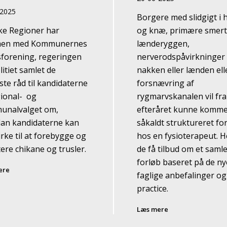
-2025
Borgere med slidgigt i 
e Regioner har
og knæ, primære smerte
en med Kommunernes
lænderyggen,
forening, regeringen
nerverodspåvirkninger 
litiet samlet de
nakken eller lænden ell
ste råd til kandidaterne
forsnævring af
gional- og
rygmarvskanalen vil fra
unalvalget om,
efteråret kunne komme 
an kandidaterne kan
såkaldt struktureret fo
rke til at forebygge og
hos en fysioterapeut. He
ere chikane og trusler.
de få tilbud om et samle
forløb baseret på de ny
ere
faglige anbefalinger og
practice.
Læs mere