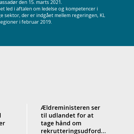
assadør den 15. marts 2021.
r et led i aftalen om ledelse og kompetencer i
ge sektor, der er indgået mellem regeringen, KL
egioner i februar 2019.
Ældreministeren ser
d
til udlandet for at
er
tage hånd om
rekrutteringsudfordring