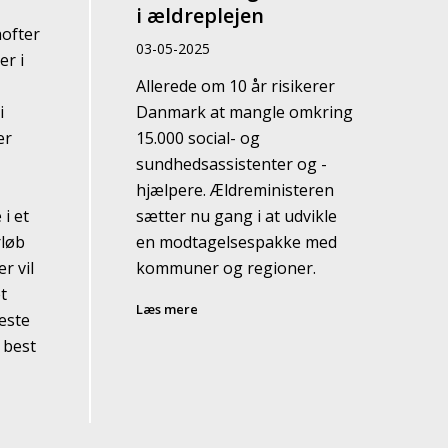
i ældreplejen
hofter
03-05-2025
r i
Allerede om 10 år risikerer
i
Danmark at mangle omkring
er
15.000 social- og
sundhedsassistenter og -
hjælpere. Ældreministeren
i et
sætter nu gang i at udvikle
rløb
en modtagelsespakke med
r vil
kommuner og regioner.
t
Læs mere
este
 best