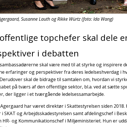
Agergaard, Susanne Lauth og Rikke Würtz (foto: Ida Wang)
offentlige topchefer skal dele e
spektiver i debatten
sambassadørerne skal være med til at styrke og inspirere de
e erfaringer og perspektiver fra deres ledelseshverdag i hve
 Derudover skal de bidrage til samtalen om, hvordan vi styr
kabet på tværs af den offentlige sektor, bl.a. ved at sætte s
er, der ligger i et tværgående ledelsessamarbejde.
Agergaard har været direktør i Skattestyrelsen siden 2018. 
r i SKAT og Arbejdsskadestyrelsen samt afdelingschef i Besk
 HR- og Kommunikationschef i Miljøministeriet. Hun er udd