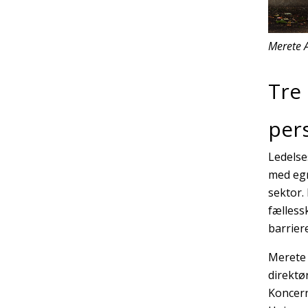
Merete 
Tre 
per
Ledelse
med egn
sektor.
fælless
barrier
Merete 
direktø
Koncern