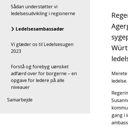
Sådan understøtter vi
ledelsesudvikling i regionerne
Rege
Agerg
Ledelsesambassadør
sygep
Vi glæder os til Ledelsesugen
Würt
2023
lede
Forstå og forebyg uønsket
adfærd over for borgerne – en
Merete 
opgave for ledere på alle
ledelse.
niveauer
Regerin
Samarbejde
Susanne
kommuna
gang i 
ambassa