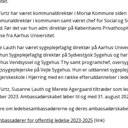
tet.
ürtz har været kommunaldirektør i Morsø Kommune siden 2
munaldirektør i kommunen samt været chef for Social og S
. Før det var hun adm. direktør på Københavns Privathospita
lse fra Aarhus Universitet.
 Lauth har været sygeplejefaglig direktør på Aarhus Univers
 hun Sygeplejefaglig direktør på Sydvestjysk Sygehus og har 
hus Vendsyssel og Sygehus Thy samt programchef, oversy
gssygeplejerske på Vejle Sygehus. Hun er uddannet sygeplej
jerskeskole i Hjørring med en række efteruddannelser i lede
ürtz, Susanne Lauth og Merete Agergaard tiltræder som le
er 2023. Ambassadørskabet løber til og med 31. august 20
re om ledelsesambassadørerne og deres ambassadørskabe
bassadører for offentlig ledelse 2023-2025
(link)