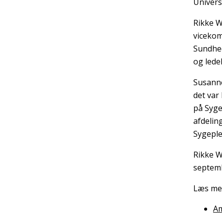
Universi
Rikke W
vicekom
Sundhed
og lede
Susanne
det var
på Syge
afdelin
Sygeple
Rikke W
septemb
Læs me
Am