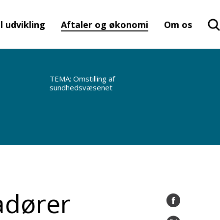
l udvikling
Aftaler og økonomi
Om os
TEMA: Omstilling af
sundhedsvæsenet
adører