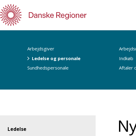
Gå
til
indhold
Arbejdsgiver
Arbejds
Ledelse og personale
Indkøb
Sundhedspersonale
Aftaler
Ny
Ledelse