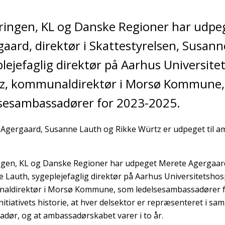
ringen, KL og Danske Regioner har udpe
aard, direktør i Skattestyrelsen, Susann
lejefaglig direktør på Aarhus Universite
z, kommunaldirektør i Morsø Kommune
lsesambassadører for 2023-2025.
Agergaard, Susanne Lauth og Rikke Würtz er udpeget til am
gen, KL og Danske Regioner har udpeget Merete Agergaard, 
 Lauth, sygeplejefaglig direktør på Aarhus Universitetshos
ldirektør i Morsø Kommune, som ledelsesambassadører for
initiativets historie, at hver delsektor er repræsenteret i 
dør, og at ambassadørskabet varer i to år.