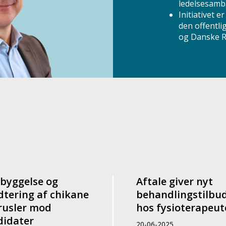
ledelsesamb
Initiativet e
den offentli
og Danske R
byggelse og
Aftale giver nyt
tering af chikane
behandlingstilbu
rusler mod
hos fysioterapeut
didater
20-06-2025