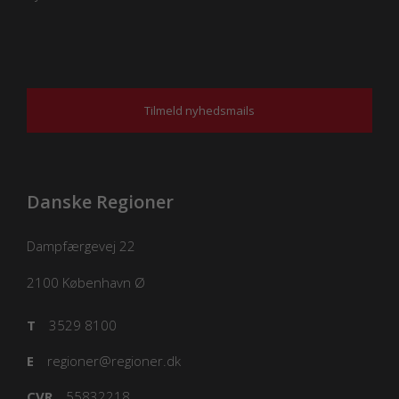
Tilmeld nyhedsmails
Danske Regioner
Dampfærgevej 22
2100
København Ø
T
3529 8100
E
regioner@regioner.dk
CVR
55832218