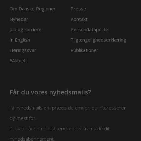
andre steder i sundhedsvæsenet eller ligefrem
kopierer, så initiativet herved bliver drivkraft for
Om Danske Regioner
Presse
udviklingen af et ungevenligt sundhedsvæsen.
Nyheder
Kontakt
Initiativet anerkendes også af personalet som
værdifuldt.
Det er v
igtigt, at personalet føler, at
Job og karriere
Persondatapolitik
initiativet giver faglig mening, medfører styrket kvalitet i
In English
Tilgængelighedserklæring
behandlingen og gerne påvirker arbejdsmiljøet i positiv
retning.
Høringssvar
Publikationer
FAktuelt
Får du vores nyhedsmails?
Få nyhedsmails om præcis de emner, du interesserer
dig mest for.
Du kan når som helst ændre eller framelde dit
nyhedsabonnement.