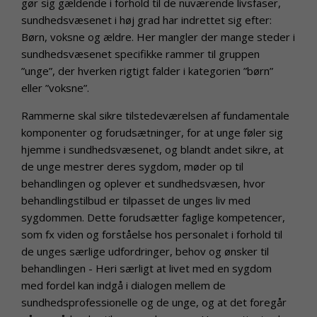
gør sig gældende i forhold til de nuværende livsfaser,
sundhedsvæsenet i høj grad har indrettet sig efter:
Børn, voksne og ældre. Her mangler der mange steder i
sundhedsvæsenet specifikke rammer til gruppen
”unge”, der hverken rigtigt falder i kategorien ”børn”
eller ”voksne”.
Rammerne skal sikre tilstedeværelsen af fundamentale
komponenter og forudsætninger, for at unge føler sig
hjemme i sundhedsvæsenet, og blandt andet sikre, at
de unge mestrer deres sygdom, møder op til
behandlingen og oplever et sundhedsvæsen, hvor
behandlingstilbud er tilpasset de unges liv med
sygdommen. Dette forudsætter faglige kompetencer,
som fx viden og forståelse hos personalet i forhold til
de unges særlige udfordringer, behov og ønsker til
behandlingen - Heri særligt at livet med en sygdom
med fordel kan indgå i dialogen mellem de
sundhedsprofessionelle og de unge, og at det foregår