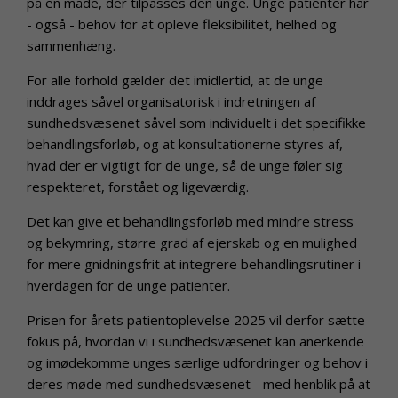
på en måde, der tilpasses den unge. Unge patienter har
- også - behov for at opleve fleksibilitet, helhed og
sammenhæng.
For alle forhold gælder det imidlertid, at de unge
inddrages såvel organisatorisk i indretningen af
sundhedsvæsenet såvel som individuelt i det specifikke
behandlingsforløb, og at konsultationerne styres af,
hvad der er vigtigt for de unge, så de unge føler sig
respekteret, forstået og ligeværdig.
Det kan give et behandlingsforløb med mindre stress
og bekymring, større grad af ejerskab og en mulighed
for mere gnidningsfrit at integrere behandlingsrutiner i
hverdagen for de unge patienter.
Prisen for årets patientoplevelse 2025 vil derfor sætte
fokus på, hvordan vi i sundhedsvæsenet kan anerkende
og imødekomme unges særlige udfordringer og behov i
deres møde med sundhedsvæsenet - med henblik på at