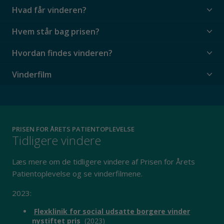
Hvad får vinderen?
Hvem står bag prisen?
Hvordan findes vinderen?
Vinderfilm
PRISEN FOR ÅRETS PATIENTOPLEVELSE
Tidligere vindere
Initiativet er implementeret og i brug.
Vinderinitiativet
Læs mere om de tidligere vindere af Prisen for Årets
skal være implementeret og i drift, og herved kunne
Patientoplevelse og se vinderfilmene.
vise sit værd, dvs. det er ikke nok med ny opstartede
pilotprojekter eller skrivebordsprojekter, der ikke har
2023:
mødt virkeligheden.
Initiativet adresserer et tydeligt behov eller en
Flexklinik for social udsatte borgere vinder
mangel.
Initiativerne skal imødekomme erkendte og
nystiftet pris
(2023)