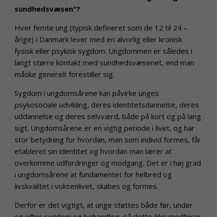
sundhedsvæsen"?
Hver femte ung (typisk defineret som de 12 til 24 –
årige) i Danmark lever med en alvorlig eller kronisk
fysisk eller psykisk sygdom. Ungdommen er således i
langt større kontakt med sundhedsvæsenet, end man
måske generelt forestiller sig.
Sygdom i ungdomsårene kan påvirke unges
psykosociale udvikling, deres identitetsdannelse, deres
uddannelse og deres selvværd, både på kort og på lang
sigt. Ungdomsårene er en vigtig periode i livet, og har
stor betydning for hvordan, man som individ formes, får
etableret sin identitet og hvordan man lærer at
overkomme udfordringer og modgang. Det er i høj grad
i ungdomsårene at fundamentet for helbred og
livskvalitet i voksenlivet, skabes og formes.
Derfor er det vigtigt, at unge støttes både før, under
og efter sygdom og behandling, så dette ikke medfører