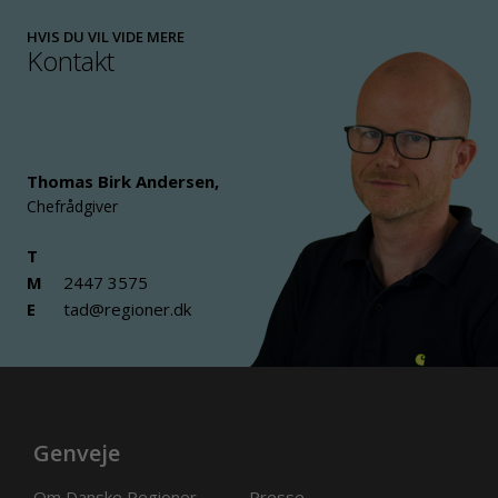
HVIS DU VIL VIDE MERE
Kontakt
Thomas Birk Andersen
,
Chefrådgiver
T
M
2447 3575
E
tad@regioner.dk
Genveje
Om Danske Regioner
Presse