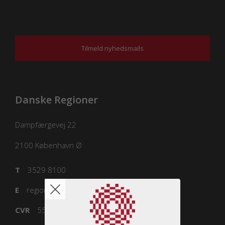
Tilmeld nyhedsmails
Danske Regioner
Dampfærgevej 22
2100
København Ø
T
3529 8100
E
regioner@regioner.dk
CVR
55832218