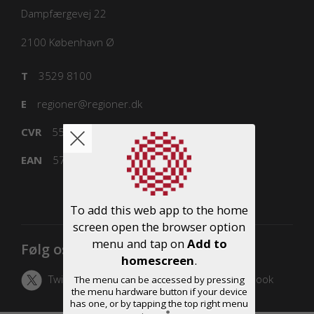
Dampfærgevej 22
2100
København Ø
T
3529 8100
E
regioner@regioner.dk
CVR
55832218
EAN
5798000016477
To add this web app to the home
screen open the browser option
menu and tap on
Add to
Følg os
homescreen
.
Twitter
LinkedIn
Facebook
The menu can be accessed by pressing
the menu hardware button if your device
has one, or by tapping the top right menu