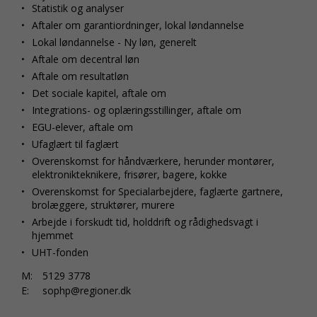
Statistik og analyser
Aftaler om garantiordninger, lokal løndannelse
Lokal løndannelse - Ny løn, generelt
Aftale om decentral løn
Aftale om resultatløn
Det sociale kapitel, aftale om
Integrations- og oplæringsstillinger, aftale om
EGU-elever, aftale om
Ufaglært til faglært
Overenskomst for håndværkere, herunder montører,
elektronikteknikere, frisører, bagere, kokke
Overenskomst for Specialarbejdere, faglærte gartnere,
brolæggere, struktører, murere
Arbejde i forskudt tid, holddrift og rådighedsvagt i
hjemmet
UHT-fonden
M:
5129 3778
E:
sophp@regioner.dk