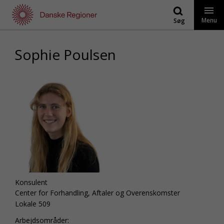
Gå
til
Menu
Søg
indhold
Sophie Poulsen
Konsulent
Center for Forhandling, Aftaler og Overenskomster
Lokale 509
Arbejdsområder: