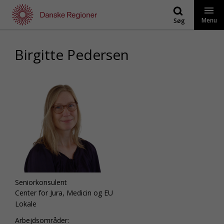
Gå
til
Menu
Søg
indhold
Birgitte Pedersen
Seniorkonsulent
Center for Jura, Medicin og EU
Lokale
Arbejdsområder: