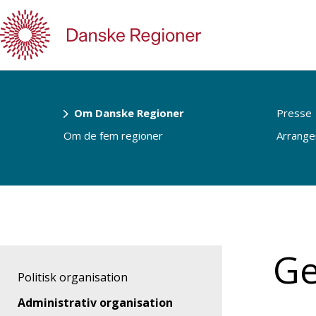
Gå
til
indhold
Om Danske Regioner
Presse
Om de fem regioner
Arrang
Ge
Politisk organisation
Administrativ organisation