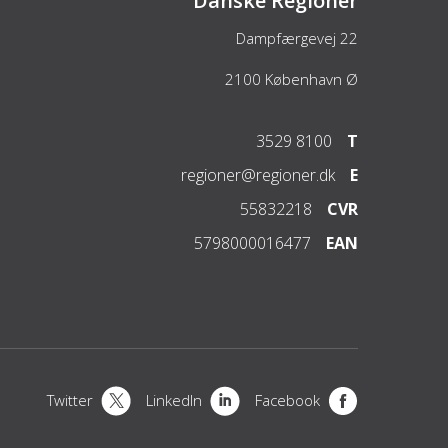
Danske Regioner
Dampfærgevej 22
2100
København Ø
3529 8100
T
regioner@regioner.dk
E
55832218
CVR
5798000016477
EAN
Twitter
LinkedIn
Facebook