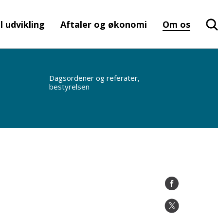
l udvikling
Aftaler og økonomi
Om os
Dagsordener og referater,
bestyrelsen