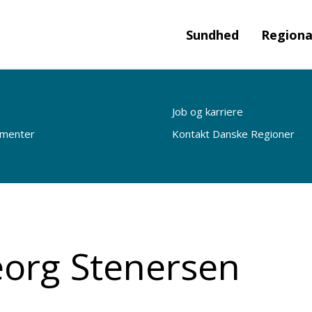
Sundhed
Regiona
Job og karriere
ementer
Kontakt Danske Regioner
org Stenersen