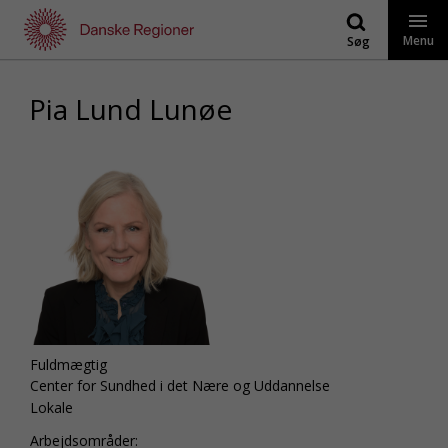
Gå
til
Menu
Søg
indhold
Pia Lund Lunøe
Fuldmægtig
Center for Sundhed i det Nære og Uddannelse
Lokale
Arbejdsområder: