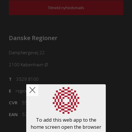
Tilmeld nyhedsmails
Danske Regioner
Dampfærgevej 22
2100
København Ø
T
3529 8100
E
regioner@regioner.dk
CVR
55832218
EAN
5798000016477
To add this web app to the
home screen open the browser