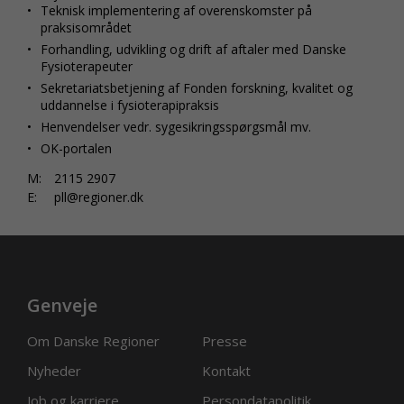
Teknisk implementering af overenskomster på
praksisområdet
F
orhandling, udvikling og drift af aftaler med Danske
Fysioterapeuter
Sekretariatsbetjening af Fonden forskning, kvalitet og
uddannelse i fysioterapipraksis
Henvendelser vedr. sygesikringsspørgsmål mv.
OK
-portalen
M:
2115 2907
E:
pll@regioner.dk
Genveje
Om Danske Regioner
Presse
Nyheder
Kontakt
Job og karriere
Persondatapolitik