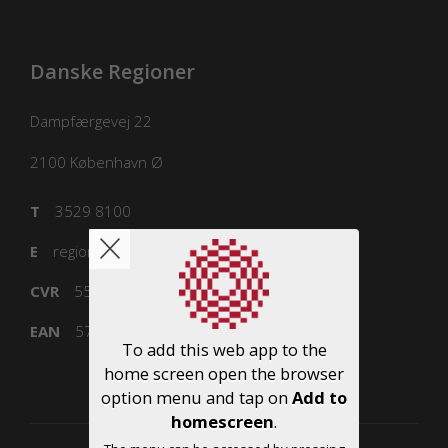
Danske Regioner
Dampfærgevej 22
2100
København Ø
T
3529 8100
E
regioner@regioner.dk
CVR
55832218
EAN
5798000016477
To add this web app to the
home screen open the browser
option menu and tap on
Add to
homescreen
.