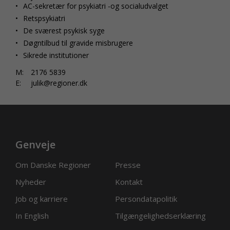
AC-sekretær for psykiatri -og socialudvalget
Retspsykiatri
De sværest psykisk syge
Døgntilbud til gravide misbrugere
Sikrede institutioner
M:
2176 5839
E:
julik@regioner.dk
Genveje
Om Danske Regioner
Presse
Nyheder
Kontakt
Job og karriere
Persondatapolitik
In English
Tilgængelighedserklæring