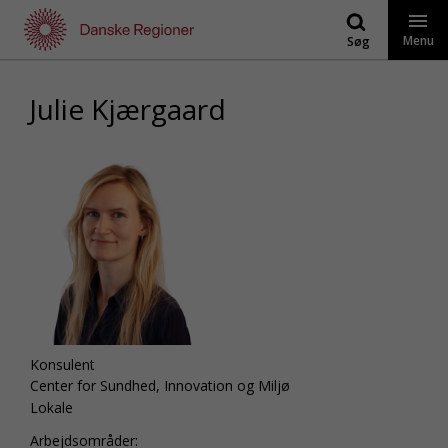
Gå
til
Menu
Søg
indhold
Julie Kjærgaard
Konsulent
Center for Sundhed, Innovation og Miljø
Lokale
Arbejdsområder: