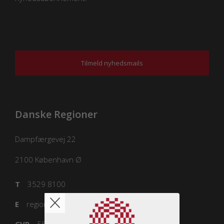
Tilmeld nyhedsmails
Danske Regioner
Dampfærgevej 22
2100
København Ø
T
3529 8100
E
regioner@regioner.dk
CVR
55832218