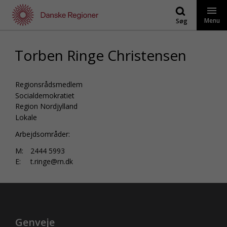
Gå
til
Menu
Søg
indhold
Torben Ringe Christensen
Regionsrådsmedlem
Socialdemokratiet
Region Nordjylland
Lokale
Arbejdsområder:
M:
2444 5993
E:
t.ringe@rn.dk
Genveje