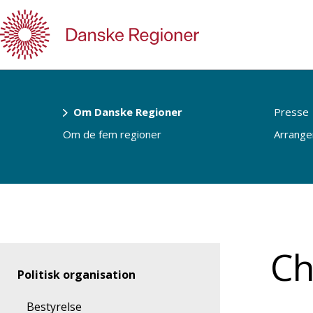
Gå
til
indhold
Om Danske Regioner
Presse
Om de fem regioner
Arrang
Ch
Politisk organisation
Bestyrelse