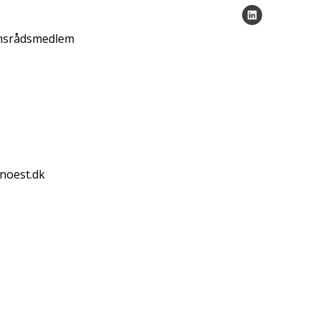
onsrådsmedlem
onoest.dk