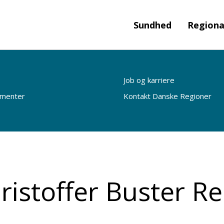
Sundhed
Regiona
Job og karriere
ementer
Kontakt Danske Regioner
ristoffer Buster R