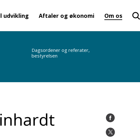
l udvikling
Aftaler og økonomi
Om os
Dagsordener og referater,
bestyrelsen
einhardt