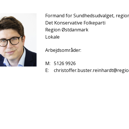
Formand for Sundhedsudvalget, regi
Det Konservative Folkeparti
Region Østdanmark
Lokale
Arbejdsområder:
M:
5126 9926
E:
christoffer.buster.reinhardt@regi