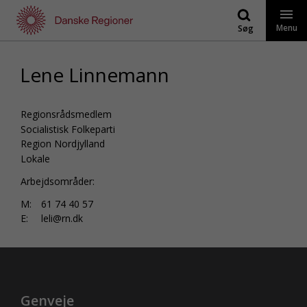
Gå
til
Menu
Søg
indhold
Lene Linnemann
Regionsrådsmedlem
Socialistisk Folkeparti
Region Nordjylland
Lokale
Arbejdsområder:
M:
61 74 40 57
E:
leli@rn.dk
Genveje