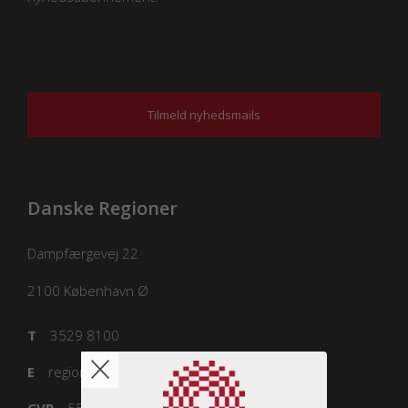
Tilmeld nyhedsmails
Danske Regioner
Dampfærgevej 22
2100
København Ø
T
3529 8100
E
regioner@regioner.dk
CVR
55832218