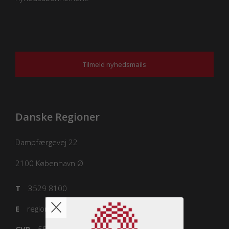
Tilmeld nyhedsmails
Danske Regioner
Dampfærgevej 22
2100
København Ø
T
3529 8100
E
regioner@regioner.dk
CVR
55832218