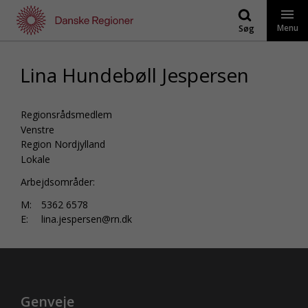
Gå
til
Menu
Søg
indhold
Lina Hundebøll Jespersen
Regionsrådsmedlem
Venstre
Region Nordjylland
Lokale
Arbejdsområder:
M:
5362 6578
E:
lina.jespersen@rn.dk
Genveje