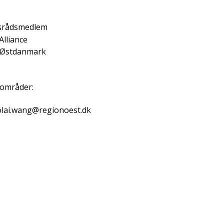
srådsmedlem
Alliance
 Østdanmark
sområder:
olai.wang@regionoest.dk