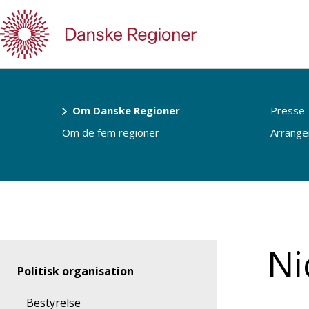
Gå
til
indhold
Om Danske Regioner
Presse
Om de fem regioner
Arrang
Ni
Politisk organisation
Bestyrelse