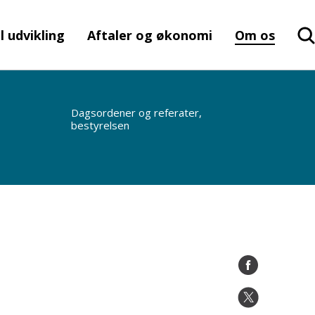
l udvikling
Aftaler og økonomi
Om os
Dagsordener og referater,
bestyrelsen