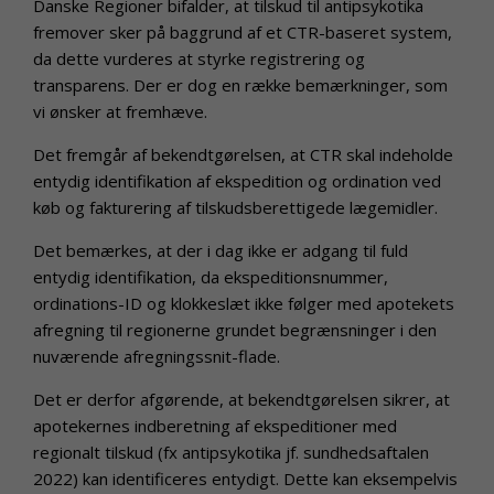
Danske Regioner bifalder, at tilskud til antipsykotika
fremover sker på baggrund af et CTR-baseret system,
da dette vurderes at styrke registrering og
transparens. Der er dog en række bemærkninger, som
vi ønsker at fremhæve.
Det fremgår af bekendtgørelsen, at CTR skal indeholde
entydig identifikation af ekspedition og ordination ved
køb og fakturering af tilskudsberettigede lægemidler.
Det bemærkes, at der i dag ikke er adgang til fuld
entydig identifikation, da ekspeditionsnummer,
ordinations-ID og klokkeslæt ikke følger med apotekets
afregning til regionerne grundet begrænsninger i den
nuværende afregningssnit-flade.
Det er derfor afgørende, at bekendtgørelsen sikrer, at
apotekernes indberetning af ekspeditioner med
regionalt tilskud (fx antipsykotika jf. sundhedsaftalen
2022) kan identificeres entydigt. Dette kan eksempelvis