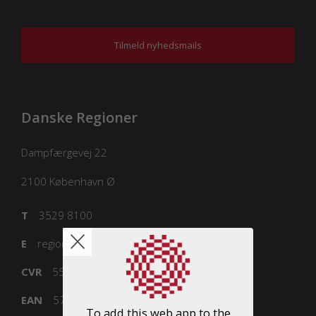
Tilmeld nyhedsmails
Danske Regioner
Dampfærgevej 22
2100
København Ø
T
3529 8100
E
regioner@regioner.dk
CVR
55832218
EAN
5798000016477
To add this web app to the