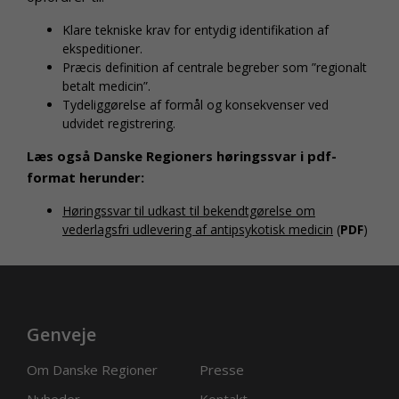
Klare tekniske krav for entydig identifikation af
ekspeditioner.
Præcis definition af centrale begreber som ”regionalt
betalt medicin”.
Tydeliggørelse af formål og konsekvenser ved
udvidet registrering.
Læs også Danske Regioners høringssvar i pdf-
format herunder:
Høringssvar til udkast til bekendtgørelse om
vederlagsfri udlevering af antipsykotisk medicin
(
PDF
)
Genveje
Om Danske Regioner
Presse
Nyheder
Kontakt