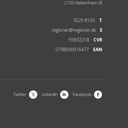
2100
København Ø
3529 8100
T
regioner@regioner.dk
E
55832218
CVR
5798000016477
EAN
Twitter
LinkedIn
Facebook