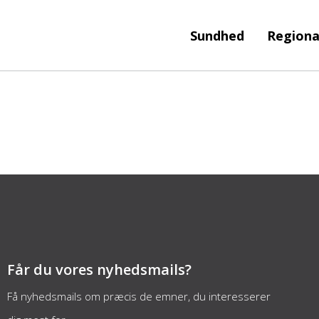
Sundhed
Regiona
Får du vores nyhedsmails?
Få nyhedsmails om præcis de emner, du interesserer