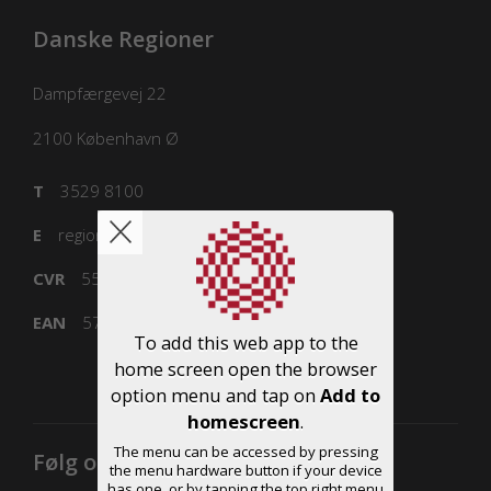
Danske Regioner
Dampfærgevej 22
2100
København Ø
T
3529 8100
E
regioner@regioner.dk
CVR
55832218
EAN
5798000016477
To add this web app to the
home screen open the browser
option menu and tap on
Add to
homescreen
.
The menu can be accessed by pressing
Følg os
the menu hardware button if your device
has one, or by tapping the top right menu