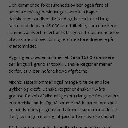
Den kommende folkesundhedslov bør også føre til
nationale mål og beslutninger, som kan højne
danskernes sundhedstilstand og fx resultere i langt
færre end de over 48.000 kræfttilfælde, som danskere
rammes af hvert år. Vi bør fx bruge en folkesundhedslov
til at skride ind overfor nogle af de store dræbere på
kræftområdet.
Rygning er dræber nummer ét: Cirka 16.000 danskere
dør årligt på grund af tobak. Danske Regioner mener
derfor, at vi bør indføre hæve afgifterne.
Alkohol afstedkommer også mange tilfælde af både
ulykker og kræft. Danske Regioner ønsker 18-års
grænse for køb af alkohol ligesom i langt de fleste andre
europæiske lande. Og på samme måde har vi foreslået
en mindstepris pr. genstand alkohol i supermarkederne.
Det giver ingen mening, at juice ofte er dyrere end øl!
Så derfor denne opfordring til en kommende regering: