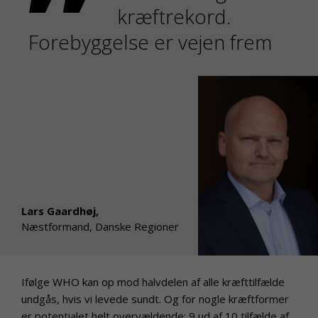
kræftrekord.
Forebyggelse er vejen frem
Lars Gaardhøj,
Næstformand, Danske Regioner
Ifølge WHO kan op mod halvdelen af alle kræfttilfælde
undgås, hvis vi levede sundt. Og for nogle kræftformer
er potentialet helt overvældende: 9 ud af 10 tilfælde af