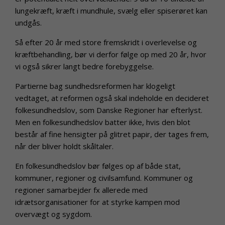
lungekræft, kræft i mundhule, svælg eller spiserøret kan
undgås.
Så efter 20 år med store fremskridt i overlevelse og
kræftbehandling, bør vi derfor følge op med 20 år, hvor
vi også sikrer langt bedre forebyggelse.
Partierne bag sundhedsreformen har klogeligt
vedtaget, at reformen også skal indeholde en decideret
folkesundhedslov, som Danske Regioner har efterlyst.
Men en folkesundhedslov batter ikke, hvis den blot
består af fine hensigter på glitret papir, der tages frem,
når der bliver holdt skåltaler.
En folkesundhedslov bør følges op af både stat,
kommuner, regioner og civilsamfund. Kommuner og
regioner samarbejder fx allerede med
idrætsorganisationer for at styrke kampen mod
overvægt og sygdom.