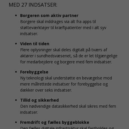
MED 27 INDSATSER:
Borgeren som aktiv partner
Borgere skal inddrages via alt fra apps til
støtteværktøjer til kræftpatienter med i alt syv
indsatser.
Viden til tiden
Flere oplysninger skal deles digitalt på tværs af
aktører i sundhedsvæsenet, så de er let tilgængelige
for medarbejdere og borgere med fem indsatser.
Forebyggelse
Ny teknologi skal understøtte en bevægelse mod
mere målrettede indsatser for forebyggelse og
dækker over seks indsatser.
Tillid og sikkerhed
Den nødvendige datasikkerhed skal sikres med fem
indsatser.
Fremdrift og fælles byggeblokke
Den fælles digitale infrastruktur skal fastholdes og