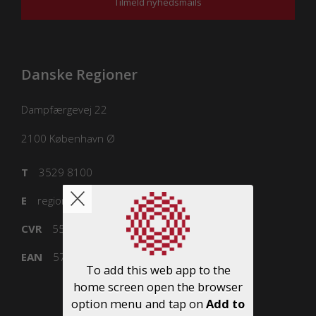
Tilmeld nyhedsmails
Danske Regioner
Dampfærgevej 22
2100
København Ø
T
3529 8100
E
regioner@regioner.dk
CVR
55832218
EAN
5798000016477
To add this web app to the
home screen open the browser
option menu and tap on
Add to