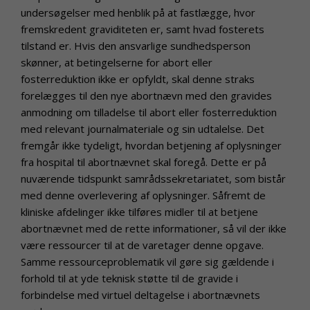
undersøgelser med henblik på at fastlægge, hvor
fremskredent graviditeten er, samt hvad fosterets
tilstand er. Hvis den ansvarlige sundhedsperson
skønner, at betingelserne for abort eller
fosterreduktion ikke er opfyldt, skal denne straks
forelægges til den nye abortnævn med den gravides
anmodning om tilladelse til abort eller fosterreduktion
med relevant journalmateriale og sin udtalelse. Det
fremgår ikke tydeligt, hvordan betjening af oplysninger
fra hospital til abortnævnet skal foregå. Dette er på
nuværende tidspunkt samrådssekretariatet, som bistår
med denne overlevering af oplysninger. Såfremt de
kliniske afdelinger ikke tilføres midler til at betjene
abortnævnet med de rette informationer, så vil der ikke
være ressourcer til at de varetager denne opgave.
Samme ressourceproblematik vil gøre sig gældende i
forhold til at yde teknisk støtte til de gravide i
forbindelse med virtuel deltagelse i abortnævnets