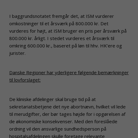
I baggrundsnotatet fremgår det, at ISM vurderer
omkostninger til et årsværk på 800.000 kr. Det
vurderes for højt, at ISM bruger en pris per årsværk på
800.000 kr. årligt. I stedet vurderes et årsværk til
omkring 600.000 kr., baseret på løn til hhv. HK’ere og
jurister.
Danske Regioner har yderligere følgende bemærkninger
til lovforslaget:
De kliniske afdelinger skal bruge tid på at
sekretariatsbetjene det nye abortnævn, hvilket vil lede
til merudgifter, der bør tages højde for i opgørelsen af
de økonomiske konsekvenser. Med den foreslåede
ordning vil den ansvarlige sundhedsperson på
hospitalsafdelingen skulle foretage relevante