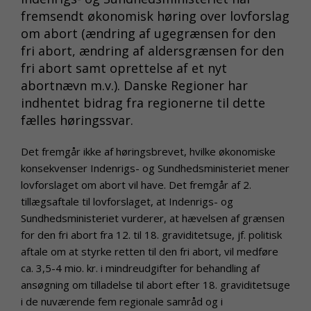
fremsendt økonomisk høring over lovforslag
om abort (ændring af ugegrænsen for den
fri abort, ændring af aldersgrænsen for den
fri abort samt oprettelse af et nyt
abortnævn m.v.). Danske Regioner har
indhentet bidrag fra regionerne til dette
fælles høringssvar.
Det fremgår ikke af høringsbrevet, hvilke økonomiske
konsekvenser Indenrigs- og Sundhedsministeriet mener
lovforslaget om abort vil have. Det fremgår af 2.
tillægsaftale til lovforslaget, at Indenrigs- og
Sundhedsministeriet vurderer, at hævelsen af grænsen
for den fri abort fra 12. til 18. graviditetsuge, jf. politisk
aftale om at styrke retten til den fri abort, vil medføre
ca. 3,5-4 mio. kr. i mindreudgifter for behandling af
ansøgning om tilladelse til abort efter 18. graviditetsuge
i de nuværende fem regionale samråd og i