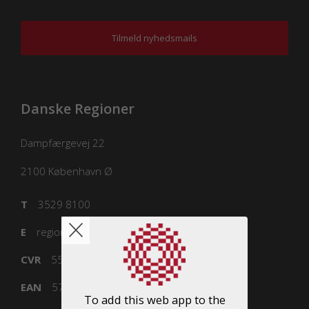
Tilmeld nyhedsmails
Danske Regioner
Dampfærgevej 22
2100
København Ø
T
3529 8100
E
regioner@regioner.dk
CVR
55832218
EAN
5798000016477
To add this web app to the