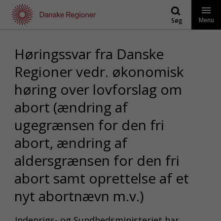
Gå
til
Menu
Søg
indhold
Høringssvar fra Danske
Regioner vedr. økonomisk
høring over lovforslag om
abort (ændring af
ugegrænsen for den fri
abort, ændring af
aldersgrænsen for den fri
abort samt oprettelse af et
nyt abortnævn m.v.)
Indenrigs- og Sundhedsministeriet har