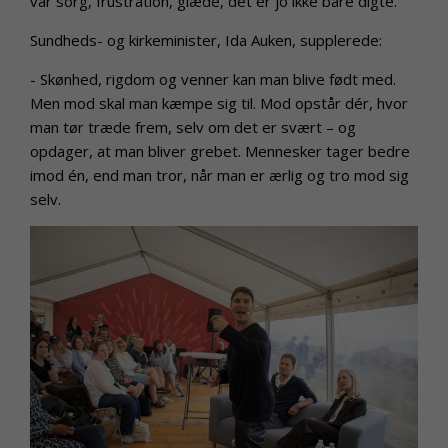
var sorg, frustration, glæde, det er jo ikke bare digte.
Sundheds- og kirkeminister, Ida Auken, supplerede:
- Skønhed, rigdom og venner kan man blive født med.
Men mod skal man kæmpe sig til. Mod opstår dér, hvor
man tør træde frem, selv om det er svært – og
opdager, at man bliver grebet. Mennesker tager bedre
imod én, end man tror, når man er ærlig og tro mod sig
selv.