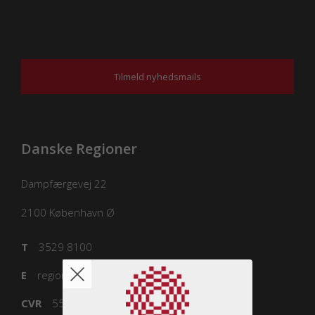
Tilmeld nyhedsmails
Danske Regioner
Dampfærgevej 22
2100
København Ø
T
3529 8100
E
regioner@regioner.dk
CVR
55832218