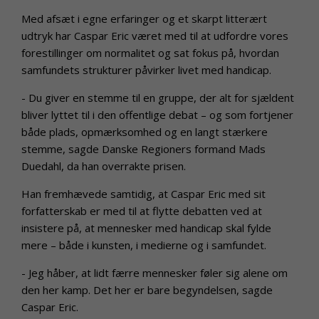
Med afsæt i egne erfaringer og et skarpt litterært
udtryk har Caspar Eric været med til at udfordre vores
forestillinger om normalitet og sat fokus på, hvordan
samfundets strukturer påvirker livet med handicap.
- Du giver en stemme til en gruppe, der alt for sjældent
bliver lyttet til i den offentlige debat – og som fortjener
både plads, opmærksomhed og en langt stærkere
stemme, sagde Danske Regioners formand Mads
Duedahl, da han overrakte prisen.
Han fremhævede samtidig, at Caspar Eric med sit
forfatterskab er med til at flytte debatten ved at
insistere på, at mennesker med handicap skal fylde
mere – både i kunsten, i medierne og i samfundet.
- Jeg håber, at lidt færre mennesker føler sig alene om
den her kamp. Det her er bare begyndelsen, sagde
Caspar Eric.