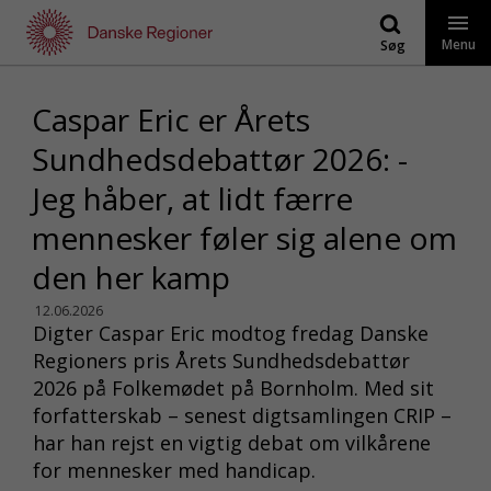
Gå
til
Menu
Søg
indhold
Caspar Eric er Årets
Sundhedsdebattør 2026: -
Jeg håber, at lidt færre
mennesker føler sig alene om
den her kamp
12.06.2026
Digter Caspar Eric modtog fredag Danske
Regioners pris Årets Sundhedsdebattør
2026 på Folkemødet på Bornholm. Med sit
forfatterskab – senest digtsamlingen CRIP –
har han rejst en vigtig debat om vilkårene
for mennesker med handicap.