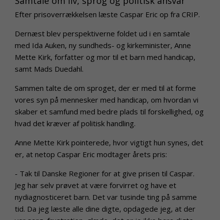
Samtale om liv, sprog og politisk ansvar
Efter prisoverrækkelsen læste Caspar Eric op fra CRIP.
Dernæst blev perspektiverne foldet ud i en samtale
med Ida Auken, ny sundheds- og kirkeminister, Anne
Mette Kirk, forfatter og mor til et barn med handicap,
samt Mads Duedahl.
Sammen talte de om sproget, der er med til at forme
vores syn på mennesker med handicap, om hvordan vi
skaber et samfund med bedre plads til forskellighed, og
hvad det kræver af politisk handling.
Anne Mette Kirk pointerede, hvor vigtigt hun synes, det
er, at netop Caspar Eric modtager årets pris:
- Tak til Danske Regioner for at give prisen til Caspar.
Jeg har selv prøvet at være forvirret og have et
nydiagnosticeret barn. Det var tusinde ting på samme
tid. Da jeg læste alle dine digte, opdagede jeg, at der