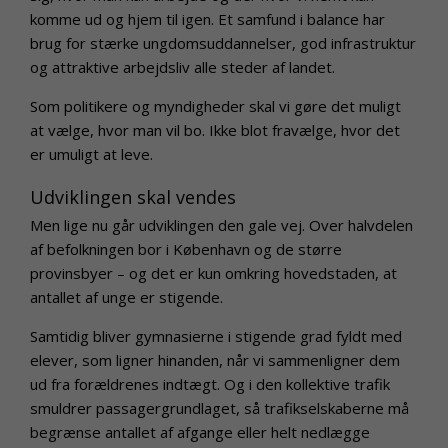
komme ud og hjem til igen. Et samfund i balance har
brug for stærke ungdomsuddannelser, god infrastruktur
og attraktive arbejdsliv alle steder af landet.
Som politikere og myndigheder skal vi gøre det muligt
at vælge, hvor man vil bo. Ikke blot fravælge, hvor det
er umuligt at leve.
Udviklingen skal vendes
Men lige nu går udviklingen den gale vej. Over halvdelen
af befolkningen bor i København og de større
provinsbyer – og det er kun omkring hovedstaden, at
antallet af unge er stigende.
Samtidig bliver gymnasierne i stigende grad fyldt med
elever, som ligner hinanden, når vi sammenligner dem
ud fra forældrenes indtægt. Og i den kollektive trafik
smuldrer passagergrundlaget, så trafikselskaberne må
begrænse antallet af afgange eller helt nedlægge