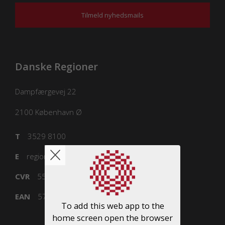
Tilmeld nyhedsmails
Danske Regioner
Dampfærgevej 22
2100
København Ø
T
3529 8100
E
regioner@regioner.dk
CVR
55832218
EAN
5798000016477
To add this web app to the
home screen open the browser