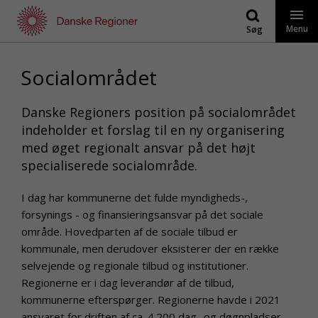
Gå
til
Menu
Søg
indhold
Socialområdet
Danske Regioners position på socialområdet
indeholder et forslag til en ny organisering
med øget regionalt ansvar på det højt
specialiserede socialområde.
I dag har kommunerne det fulde myndigheds-,
forsynings - og finansieringsansvar på det sociale
område. Hovedparten af de sociale tilbud er
kommunale, men derudover eksisterer der en række
selvejende og regionale tilbud og institutioner.
Regionerne er i dag leverandør af de tilbud,
kommunerne efterspørger. Regionerne havde i 2021
ansvaret for driften af ca. 4.200 dag- og døgnpladser