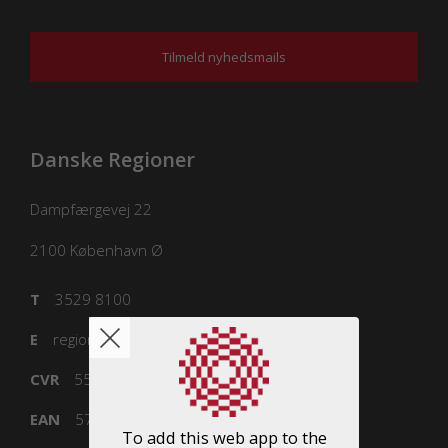
Tilmeld nyhedsmails
Danske Regioner
Dampfærgevej 22
2100
København Ø
T
3529 8100
E
regioner@regioner.dk
CVR
55832218
EAN
5798000016477
To add this web app to the