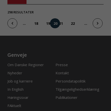
298
RESULTATER
...
18
19
21
22
...
20
Genveje
Om Danske Regioner
Presse
Nyheder
Kontakt
Job og karriere
Persondatapolitik
In English
Tilgængelighedserklæring
Høringssvar
Publikationer
FAktuelt