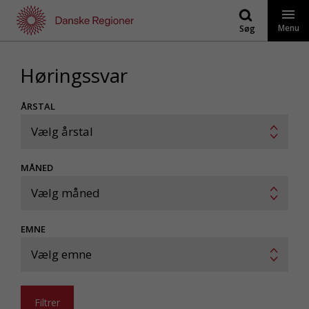
Gå
til
Menu
Søg
indhold
Høringssvar
ÅRSTAL
Vælg årstal
MÅNED
Vælg måned
EMNE
Vælg emne