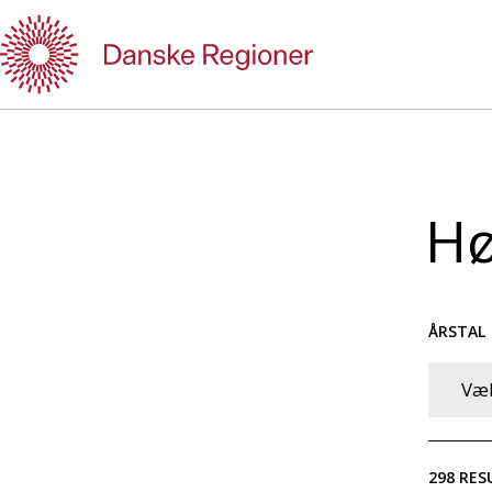
Gå
til
indhold
Hø
ÅRSTAL
Væl
298
RES