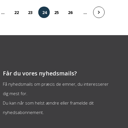
...
22
23
25
26
...
24
Får du vores nyhedsmails?
Få nyhedsmails om præcis de emner, du interesserer
dig mest for.
Du kan når som helst ændre eller framelde dit
nyhedsabonnement.