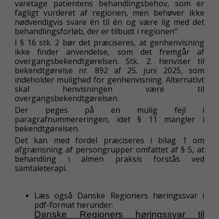
varetage patientens behandlingsbehov, som er
fagligt vurderet af regionen, men behøver ikke
nødvendigvis svare én til én og være lig med det
behandlingsforløb, der er tilbudt i regionen”.
I § 16 stk. 2 bør det præciseres, at genhenvisning
ikke finder anvendelse, som det fremgår af
overgangsbekendtgørelsen. Stk. 2. henviser til
bekendtgørelse nr. 892 af 25. juni 2025, som
indeholder mulighed for genhenvisning. Alternativt
skal henvisningen være til
overgangsbekendtgørelsen.
Der peges på en mulig fejl i
paragrafnummereringen, idet § 11 mangler i
bekendtgørelsen.
Det kan med fordel præciseres i bilag 1 om
afgrænsning af persongrupper omfattet af § 5, at
behandling i almen praksis forstås ved
samtaleterapi.
Læs også Danske Regioners høringssvar i
pdf-format herunder:
Danske Regioners høringssvar til