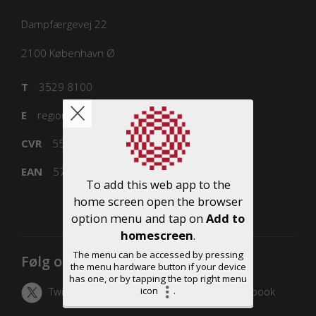
Dampfærgevej 22
2100
København Ø
T
3529 8100
E
regioner@regioner.dk
CVR
55832218
EAN
5798000016477
To add this web app to the
home screen open the browser
option menu and tap on
Add to
homescreen
.
The menu can be accessed by pressing
Følg os
the menu hardware button if your device
has one, or by tapping the top right menu
icon
.
Twitter
LinkedIn
Facebook