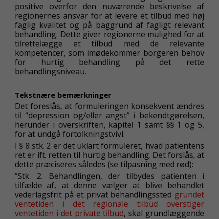
positive overfor den nuværende beskrivelse af
regionernes ansvar for at levere et tilbud med høj
faglig kvalitet og på baggrund af fagligt relevant
behandling. Dette giver regionerne mulighed for at
tilrettelægge et tilbud med de relevante
kompetencer, som imødekommer borgeren behov
for hurtig behandling på det rette
behandlingsniveau.
Tekstnære bemærkninger
Det foreslås, at formuleringen konsekvent ændres
til “depression og/eller angst” i bekendtgørelsen,
herunder i overskriften, kapitel 1 samt §§ 1 og 5,
for at undgå fortolkningstvivl.
I § 8 stk. 2 er det uklart formuleret, hvad patientens
ret er ift. retten til hurtig behandling. Det forslås, at
dette præciseres således (se tilpasning med rød):
”Stk. 2. Behandlingen, der tilbydes patienten i
tilfælde af, at denne vælger at blive behandlet
vederlagsfrit på et privat behandlingssted
grundet
ventetiden i det regionale tilbud overstiger
ventetiden i det private tilbud
, skal grundlæggende