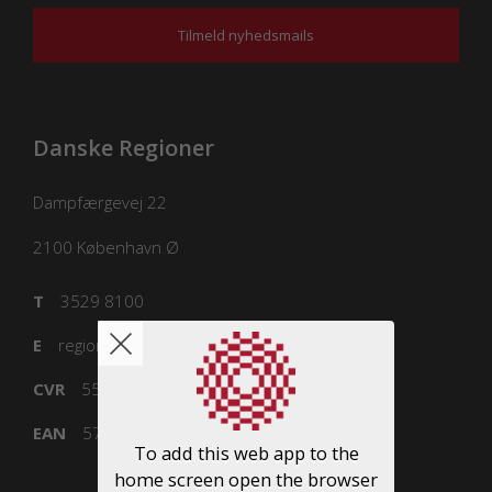
Tilmeld nyhedsmails
Danske Regioner
Dampfærgevej 22
2100
København Ø
T
3529 8100
E
regioner@regioner.dk
CVR
55832218
EAN
5798000016477
To add this web app to the
home screen open the browser