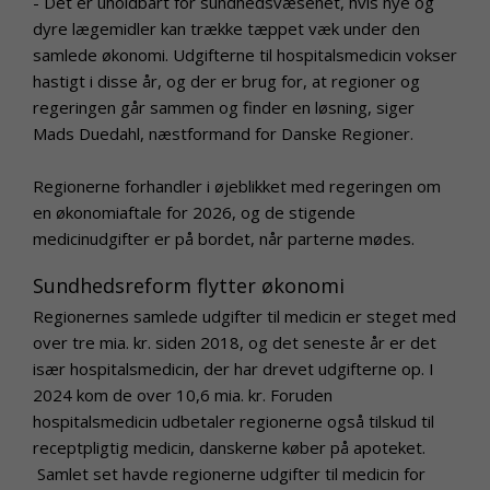
- Det er uholdbart for sundhedsvæsenet, hvis nye og
dyre lægemidler kan trække tæppet væk under den
samlede økonomi. Udgifterne til hospitalsmedicin vokser
hastigt i disse år, og der er brug for, at regioner og
regeringen går sammen og finder en løsning, siger
Mads Duedahl, næstformand for Danske Regioner.
Regionerne forhandler i øjeblikket med regeringen om
en økonomiaftale for 2026, og de stigende
medicinudgifter er på bordet, når parterne mødes.
Sundhedsreform flytter økonomi
Regionernes samlede udgifter til medicin er steget med
over tre mia. kr. siden 2018, og det seneste år er det
især hospitalsmedicin, der har drevet udgifterne op. I
2024 kom de over 10,6 mia. kr. Foruden
hospitalsmedicin udbetaler regionerne også tilskud til
receptpligtig medicin, danskerne køber på apoteket.
Samlet set havde regionerne udgifter til medicin for