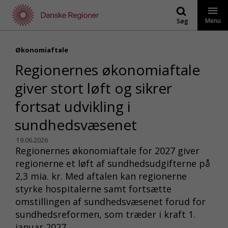
Gå
til
Menu
Søg
indhold
Økonomiaftale
Regionernes økonomiaftale
giver stort løft og sikrer
fortsat udvikling i
sundhedsvæsenet
19.06.2026
Regionernes økonomiaftale for 2027 giver
regionerne et løft af sundhedsudgifterne på
2,3 mia. kr. Med aftalen kan regionerne
styrke hospitalerne samt fortsætte
omstillingen af sundhedsvæsenet forud for
sundhedsreformen, som træder i kraft 1.
januar 2027.