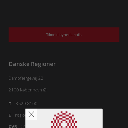
Tilmeld nyhedsmails
Danske Regioner
Dampfærgevej 22
2100
København Ø
T
3529 8100
E
regioner@regioner.dk
CVR
55832218