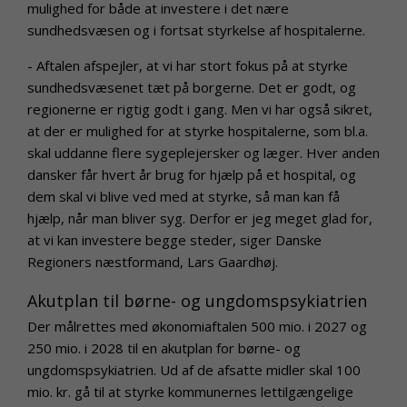
mulighed for både at investere i det nære
sundhedsvæsen og i fortsat styrkelse af hospitalerne.
- Aftalen afspejler, at vi har stort fokus på at styrke
sundhedsvæsenet tæt på borgerne. Det er godt, og
regionerne er rigtig godt i gang. Men vi har også sikret,
at der er mulighed for at styrke hospitalerne, som bl.a.
skal uddanne flere sygeplejersker og læger. Hver anden
dansker får hvert år brug for hjælp på et hospital, og
dem skal vi blive ved med at styrke, så man kan få
hjælp, når man bliver syg. Derfor er jeg meget glad for,
at vi kan investere begge steder, siger Danske
Regioners næstformand, Lars Gaardhøj.
Akutplan til børne- og ungdomspsykiatrien
Der målrettes med økonomiaftalen 500 mio. i 2027 og
250 mio. i 2028 til en akutplan for børne- og
ungdomspsykiatrien. Ud af de afsatte midler skal 100
mio. kr. gå til at styrke kommunernes lettilgængelige