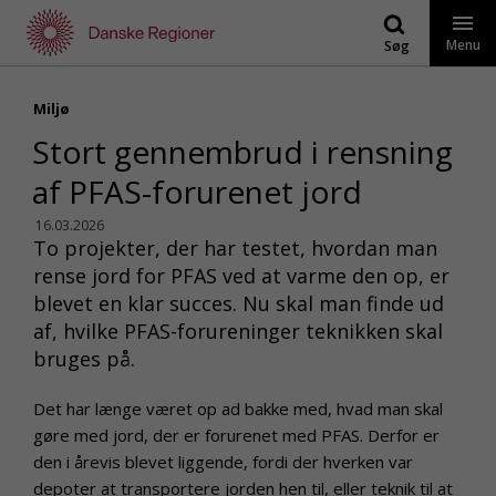
Gå
til
Menu
Søg
indhold
Miljø
Stort gennembrud i rensning
af PFAS-forurenet jord
16.03.2026
To projekter, der har testet, hvordan man
rense jord for PFAS ved at varme den op, er
blevet en klar succes. Nu skal man finde ud
af, hvilke PFAS-forureninger teknikken skal
bruges på.
Det har længe været op ad bakke med, hvad man skal
gøre med jord, der er forurenet med PFAS. Derfor er
den i årevis blevet liggende, fordi der hverken var
depoter at transportere jorden hen til, eller teknik til at