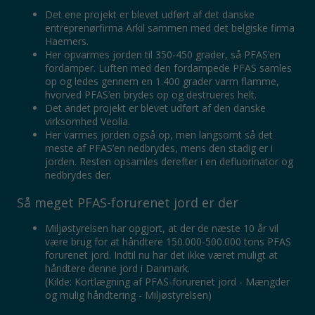
Det ene projekt er blevet udført af det danske
entreprenørfirma Arkil sammen med det belgiske firma
Haemers.
Her opvarmes jorden til 350-450 grader, så PFAS’en
fordamper. Luften med den fordampede PFAS samles
op og ledes gennem en 1.400 grader varm flamme,
hvorved PFAS’en brydes op og destrueres helt.
Det andet projekt er blevet udført af den danske
virksomhed Veolia.
Her varmes jorden også op, men langsomt så det
meste af PFAS’en nedbrydes, mens den stadig er i
jorden. Resten opsamles derefter i en defluorinator og
nedbrydes der.
Så meget PFAS-forurenet jord er der
Miljøstyrelsen har opgjort, at der de næste 10 år vil
være brug for at håndtere 150.000-500.000 tons PFAS
forurenet jord. Indtil nu har det ikke været muligt at
håndtere denne jord i Danmark.
(Kilde: Kortlægning af PFAS-forurenet jord - Mængder
og mulig håndtering - Miljøstyrelsen)