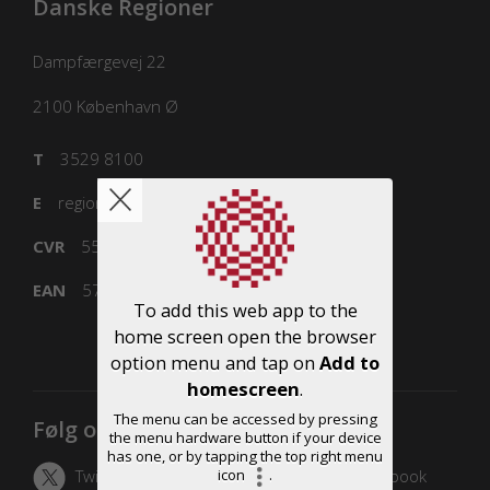
Danske Regioner
Dampfærgevej 22
2100
København Ø
T
3529 8100
E
regioner@regioner.dk
CVR
55832218
EAN
5798000016477
To add this web app to the
home screen open the browser
option menu and tap on
Add to
homescreen
.
The menu can be accessed by pressing
Følg os
the menu hardware button if your device
has one, or by tapping the top right menu
Twitter
LinkedIn
Facebook
icon
.