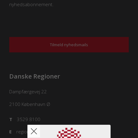
nyhedsabonnement.
Tilmeld nyhedsmails
Danske Regioner
Dampfærgevej 22
2100
København Ø
T
3529 8100
E
regioner@regioner.dk