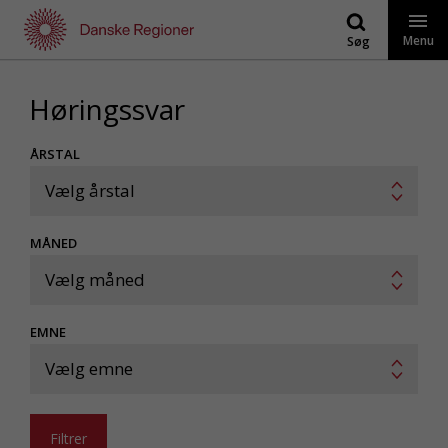
Gå
til
Menu
Søg
indhold
Høringssvar
ÅRSTAL
Vælg årstal
MÅNED
Vælg måned
EMNE
Vælg emne