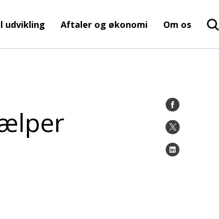
l udvikling
Aftaler og økonomi
Om os
jælper