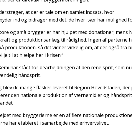
erstreger, at der er tale om en samlet indsats, hvor
yder ind og bidrager med det, de hver især har mulighed fo
tore og små bryggerier har hjulpet med donationer, mens Nyb
kraft og produktionsanlæg til rådighed. Ingen af parterne h
å produktionen, så det vidner virkelig om, at der også fra b
lje til at hjælpe her i krisen.”
emi har stået for bearbejdningen af den rene sprit, som nu e
nvendelig håndsprit.
 blev de mange flasker leveret til Region Hovedstaden, der
erer den nationale produktion af værnemidler og håndsprit. 
 landet.
jdet med bryggerierne er en af flere nationale produktione
rne har etableret i samarbejde med erhvervslivet.