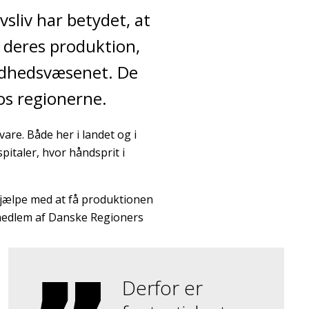
sliv har betydet, at
t deres produktion,
undhedsvæsenet. De
hos regionerne.
are. Både her i landet og i
italer, hvor håndsprit i
t hjælpe med at få produktionen
g medlem af Danske Regioners
Derfor er