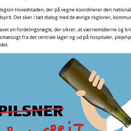
Region Hovedstaden, der på vegne koordinerer den nationa
sprit. Det sker i tæt dialog med de øvrige regioner, kommu
lavet en fordelingsnøgle, der sikrer, at værnemidlerne og krit
smæssigt fra det centrale lager og ud på hospitaler, plejehj
det.