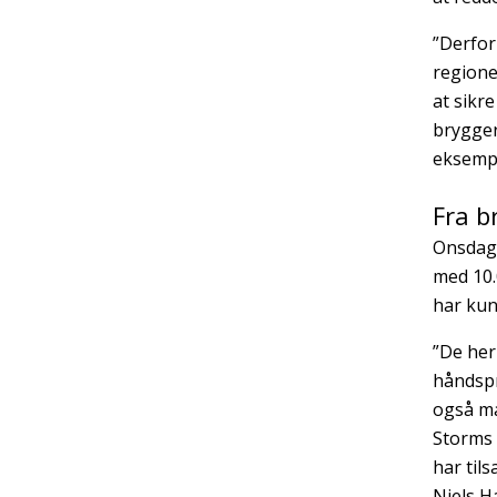
”Derfor 
regione
at sikr
brygger
eksempl
Fra b
Onsdag 
med 10.
har kun
”De her
håndspr
også m
Storms 
har til
Niels H