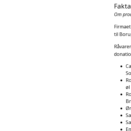
Fakta
Om prod
Firmaet 
til Bor
Råvarer
donatio
Ca
So
Ro
øl
Ro
Br
Ør
Sa
Sa
En