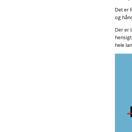
Det er 
og hånd
Der er 
hensigt
hele lan