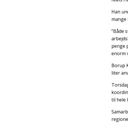
Han und
mange b
”Både s
arbejds
penge p
enorm vi
Borup K
liter a
Torsdag
koordin
til hele
Samarbe
regione