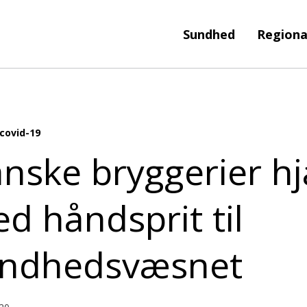
Sundhed
Regiona
covid-19
nske bryggerier h
d håndsprit til
ndhedsvæsnet