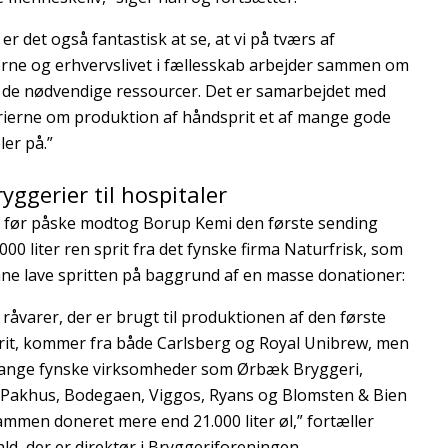
er det også fantastisk at se, at vi på tværs af
rne og erhvervslivet i fællesskab arbejder sammen om
e de nødvendige ressourcer. Det er samarbejdet med
ierne om produktion af håndsprit et af mange gode
er på.”
ryggerier til hospitaler
før påske modtog Borup Kemi den første sending
000 liter ren sprit fra det fynske firma Naturfrisk, som
ne lave spritten på baggrund af en masse donationer:
 råvarer, der er brugt til produktionen af den første
it, kommer fra både Carlsberg og Royal Unibrew, men
ange fynske virksomheder som Ørbæk Bryggeri,
Pakhus, Bodegaen, Viggos, Ryans og Blomsten & Bien
sammen doneret mere end 21.000 liter øl,” fortæller
ald, der er direktør i Bryggeriforeningen.