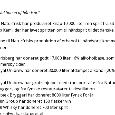
uktionen af håndsprit
Naturfrisk har produceret knap 10.000 liter ren sprit fra sit d
up Kemi, der har lavet spritten om til håndsprit til det dans
ne til Naturfrisks produktion af ethanol til håndsprit komm
ner:
rlsberg har doneret godt 17.000 liter 16% alkoholbase, som el
mersby cider
yal Unibrew har doneret 30.000 liter afdampet alkohol (20%) 
yal Unibrew har gratis hjulpet med transport af øl fra Natu
yggeri, og fra fynske restauratører til destillation
bæk Bryggeri har doneret 8000 liter Fynsk Forår
lin Group har doneret 150 flasker vin
ll Whisky har doneret 700 liter sprit
ergiFyn har doneret el