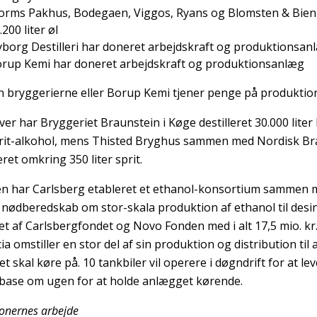
orms Pakhus, Bodegaen, Viggos, Ryans og Blomsten & Bien
.200 liter øl
borg Destilleri har doneret arbejdskraft og produktionsan
rup Kemi har doneret arbejdskraft og produktionsanlæg
 bryggerierne eller Borup Kemi tjener penge på produktio
er har Bryggeriet Braunstein i Køge destilleret 30.000 liter 
it-alkohol, mens Thisted Bryghus sammen med Nordisk Brænd
ret omkring 350 liter sprit.
n har Carlsberg etableret et ethanol-konsortium sammen 
 nødberedskab om stor-skala produktion af ethanol til desin
tet af Carlsbergfondet og Novo Fonden med i alt 17,5 mio. kr.
ia omstiller en stor del af sin produktion og distribution til
 skal køre på. 10 tankbiler vil operere i døgndrift for at leve
base om ugen for at holde anlægget kørende.
onernes arbejde