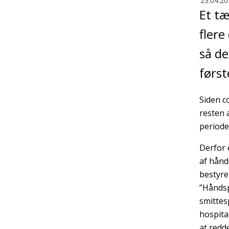
23.04.20
Et tæ
flere
så de
først
Siden c
resten 
periode
Derfor 
af hånd
bestyre
”Håndsp
smittes
hospita
at redd