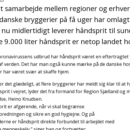
20
t samarbejde mellem regioner og erhverv
 danske bryggerier på få uger har omlag
 nu midlertidigt leverer håndsprit til s
e 9.000 liter håndsprit er netop landet 
oronavirussens udbrud har håndsprit været en eftertragtet v
af verden. Det har man også kunne mærke på de danske hosp
r har været svær at skaffe hjem.
er det glædeligt, at flere bryggerier har meldt sig klar til a
sprit i vejret, lyder det fra formand for Region Sjælland o
lse, Heino Knudsen.
rit er afgørende, når vi skal begrænse
predningen og sikre en god hygiejne. Og på
lerne er håndsprit direkte forbundet til arbejdet med
e menneskeliv,” siger han og fortsætter: