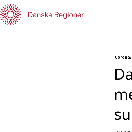
Gå
til
indhold
Corona/
Da
me
su