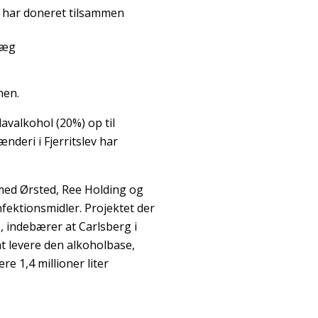
 har doneret tilsammen
læg
nen.
lavalkohol (20%) op til
eri i Fjerritslev har
med Ørsted, Ree Holding og
fektionsmidler. Projektet der
, indebærer at Carlsberg i
 at levere den alkoholbase,
re 1,4 millioner liter