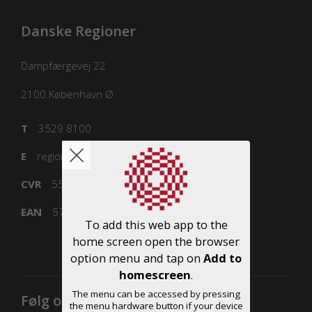
Danske Regioner
Dampfærgevej 22
2100
København Ø
T
3529 8100
E
regioner@regioner.dk
CVR
55832218
EAN
5798000016477
To add this web app to the
home screen open the browser
option menu and tap on
Add to
homescreen
.
The menu can be accessed by pressing
Følg os
the menu hardware button if your device