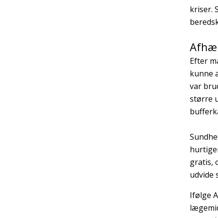
kriser.
beredsk
Afhæ
Efter m
kunne a
var bru
større 
bufferk
Sundhed
hurtige
gratis,
udvide 
Ifølge 
lægemid