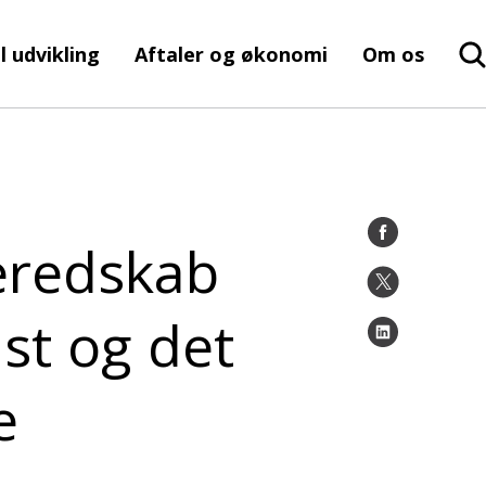
l udvikling
Aftaler og økonomi
Om os
eredskab
st og det
e