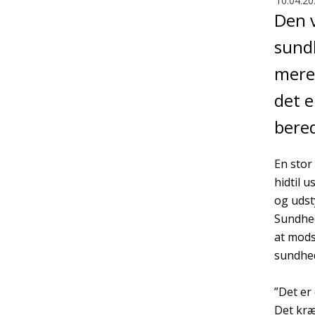
10.04.20
Den 
sund
mere
det 
bered
En stor
hidtil 
og udst
Sundhed
at mods
sundhed
”Det er
Det kræ