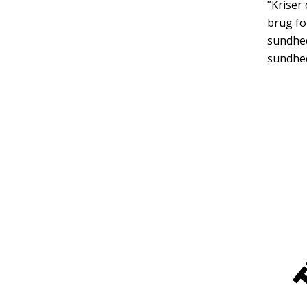
”Kriser
brug fo
sundhed
sundhed