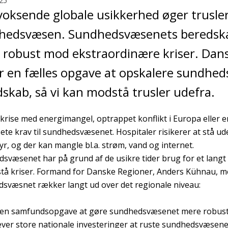
25
voksende globale usikkerhed øger trusl
hedsvæsen. Sundhedsvæsenets beredskab
 robust mod ekstraordinære kriser. Dan
er en fælles opgave at opskalere sundhe
skab, så vi kan modstå trusler udefra.
 krise med energimangel, optrappet konflikt i Europa eller en
usete krav til sundhedsvæsenet. Hospitaler risikerer at stå ud
yr, og der kan mangle bl.a. strøm, vand og internet.
svæsenet har på grund af de usikre tider brug for et lang
tå kriser. Formand for Danske Regioner, Anders Kühnau, m
svæsnet rækker langt ud over det regionale niveau:
 en samfundsopgave at gøre sundhedsvæsenet mere robust, nå
ver store nationale investeringer at ruste sundhedsvæsenet