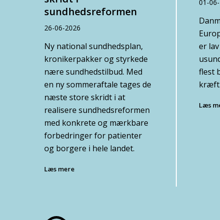
01-06
sundhedsreformen
Danma
26-06-2026
Europ
Ny national sundhedsplan,
er la
kronikerpakker og styrkede
usund 
nære sundhedstilbud. Med
flest
en ny sommeraftale tages de
kræft
næste store skridt i at
Læs m
realisere sundhedsreformen
med konkrete og mærkbare
forbedringer for patienter
og borgere i hele landet.
Læs mere