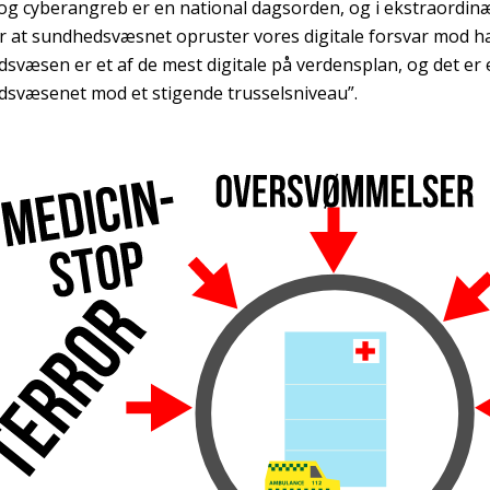
 og cyberangreb er en national dagsorden, og i ekstraordinæ
r at sundhedsvæsnet opruster vores digitale forsvar mod 
svæsen er et af de mest digitale på verdensplan, og det er e
svæsenet mod et stigende trusselsniveau”.