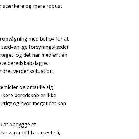
 er stærkere og mere robust
en opvågning med behov for at
de sædvanlige forsyningskæder
steget, og det har medført en
ste beredskabslagre,
 ændret verdenssituation.
midler og omstille sig
tærkere beredskab er ikke
hurtigt og hvor meget det kan
u at opbygge et
e varer til bl.a. anæstesi,