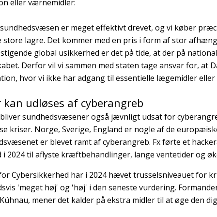
on eller værnemidler:
sundhedsvæsen er meget effektivt drevet, og vi køber præcis
e store lagre. Det kommer med en pris i form af stor afhæ
stigende global usikkerhed er det på tide, at der på national
abet. Derfor vil vi sammen med staten tage ansvar for, at Da
tion, hvor vi ikke har adgang til essentielle lægemidler eller 
r kan udløses af cyberangreb
 bliver sundhedsvæsener også jævnligt udsat for cyberangr
se kriser. Norge, Sverige, England er nogle af de europæisk
svæsenet er blevet ramt af cyberangreb. Fx førte et hacker
 i 2024 til aflyste kræftbehandlinger, lange ventetider og 
for Cybersikkerhed har i 2024 hævet trusselsniveauet for krim
svis 'meget høj' og 'høj' i den seneste vurdering. Formand
Kühnau, mener det kalder på ekstra midler til at øge den dig