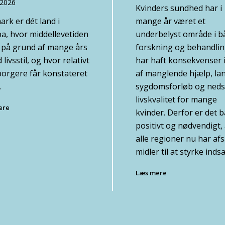
-2026
Kvinders sundhed har i
rk er dét land i
mange år været et
a, hvor middellevetiden
underbelyst område i b
v på grund af mange års
forskning og behandlin
livsstil, og hvor relativt
har haft konsekvenser 
 borgere får konstateret
af manglende hjælp, la
.
sygdomsforløb og neds
livskvalitet for mange
ere
kvinder. Derfor er det 
positivt og nødvendigt, 
alle regioner nu har afs
midler til at styrke inds
Læs mere