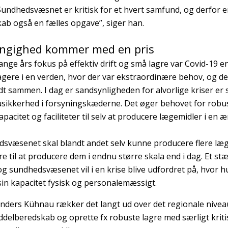
 Sundhedsvæsnet er kritisk for et hvert samfund, og derfor
ab også en fælles opgave”, siger han.
ngighed kommer med en pris
ange års fokus på effektiv drift og små lagre var Covid-19 
gere i en verden, hvor der var ekstraordinære behov, og 
dt sammen. I dag er sandsynligheden for alvorlige kriser er 
usikkerhed i forsyningskæderne. Det øger behovet for robu
apacitet og faciliteter til selv at producere lægemidler i en
svæsenet skal blandt andet selv kunne producere flere læge
re til at producere dem i endnu større skala end i dag. Et s
 og sundhedsvæsenet vil i en krise blive udfordret på, hvor 
sin kapacitet fysisk og personalemæssigt.
Anders Kühnau rækker det langt ud over det regionale nivea
delberedskab og oprette fx robuste lagre med særligt kritisk