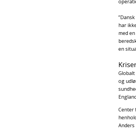
operati
”Dansk 
har ikk
med en 
beredsk
en situa
Krise
Globalt
og udlø
sundhed
England
Center 
henhold
Anders 