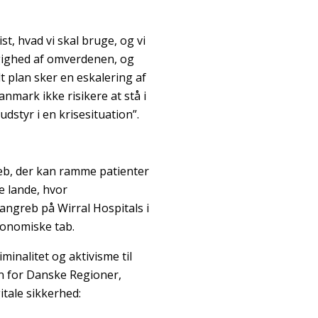
t, hvad vi skal bruge, og vi
ngighed af omverdenen, og
t plan sker en eskalering af
nmark ikke risikere at stå i
udstyr i en krisesituation”.
eb, der kan ramme patienter
e lande, hvor
angreb på Wirral Hospitals i
økonomiske tab.
inalitet og aktivisme til
en for Danske Regioner,
itale sikkerhed: