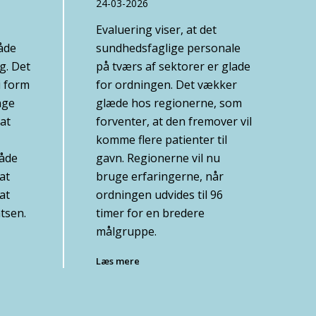
24-03-2026
Evaluering viser, at det
åde
sundhedsfaglige personale
g. Det
på tværs af sektorer er glade
i form
for ordningen. Det vækker
nge
glæde hos regionerne, som
at
forventer, at den fremover vil
komme flere patienter til
både
gavn. Regionerne vil nu
at
bruge erfaringerne, når
at
ordningen udvides til 96
atsen.
timer for en bredere
målgruppe.
Læs mere