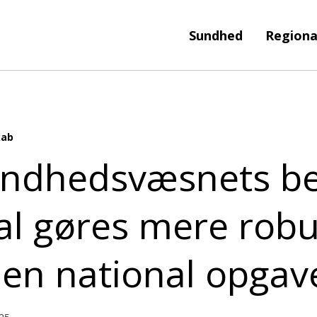
Sundhed
Regiona
kab
ndhedsvæsnets b
al gøres mere robu
 en national opgav