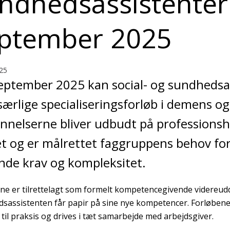
ndhedsassistenter 
ptember 2025
25
eptember 2025 kan social- og sundhedsa
særlige specialiseringsforløb i demens og 
nelserne bliver udbudt på professionshø
t og er målrettet faggruppens behov fo
nde krav og kompleksitet.
ne er tilrettelagt som formelt kompetencegivende videreudd
sassistenten får papir på sine nye kompetencer. Forløben
 til praksis og drives i tæt samarbejde med arbejdsgiver.