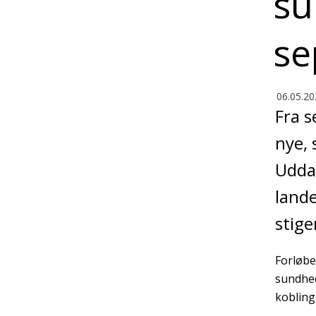
su
se
06.05.20
Fra s
nye, 
Uddan
lande
stige
Forløbe
sundhed
kobling