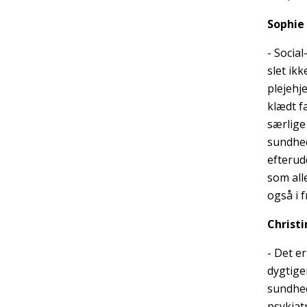
Sophie
- Socia
slet ik
plejehj
klædt f
særlige
sundhed
efterud
som alle
også i 
Christ
- Det e
dygtige
sundhed
psykiat