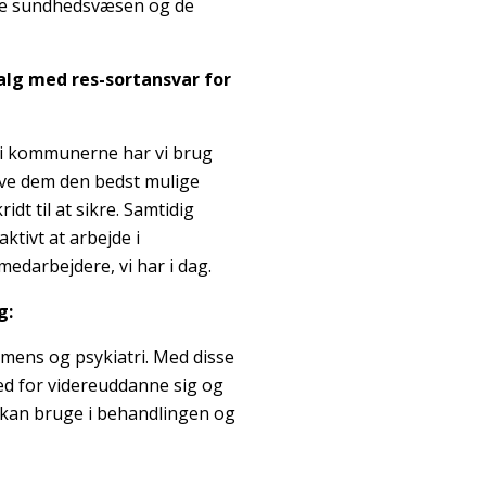
dige sundhedsvæsen og de
alg med res-sortansvar for
g i kommunerne har vi brug
give dem den bedst mulige
idt til at sikre. Samtidig
ktivt at arbejde i
 medarbejdere, vi har i dag.
g:
emens og psykiatri. Med disse
ed for videreuddanne sig og
kan bruge i behandlingen og