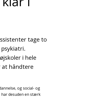
klar i
ssistenter tage to
psykiatri.
jskoler i hele
r at håndtere
annelse, og social- og
e har desuden en stærk