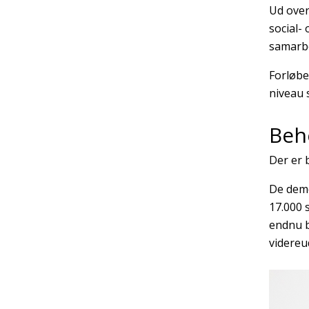
Ud over
social-
samarbe
Forløbe
niveau 
Beho
Der er 
De demo
17.000 
endnu b
videreu