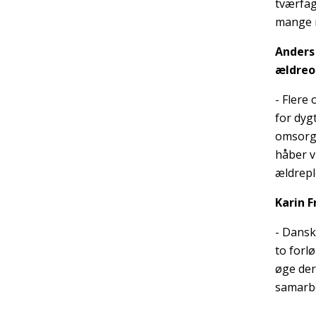
tværfag
mange 
Anders
ældreo
- Flere
for dyg
omsorg o
håber v
ældreple
Karin 
- Dansk
to forl
øge der
samarbe