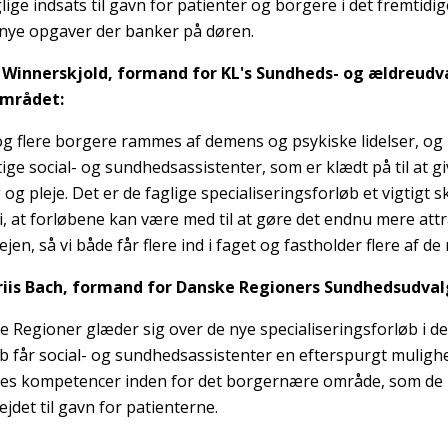
lige indsats til gavn for patienter og borgere i det fremti
nye opgaver der banker på døren.
 Winnerskjold, formand for KL's Sundheds- og ældreudv
mrådet:
 og flere borgere rammes af demens og psykiske lidelser, o
tige social- og sundhedsassistenter, som er klædt på til at 
g pleje. Det er de faglige specialiseringsforløb et vigtigt skr
i, at forløbene kan være med til at gøre det endnu mere attra
jen, så vi både får flere ind i faget og fastholder flere af de
Friis Bach, formand for Danske Regioners Sundhedsudval
e Regioner glæder sig over de nye specialiseringsforløb i d
øb får social- og sundhedsassistenter en efterspurgt muligh
es kompetencer inden for det borgernære område, som de 
jdet til gavn for patienterne.