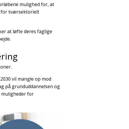
orløbene mulighed for, at
for tværsektorielt
r at løfte deres faglige
rbejde.
ering
tioner.
 2030 vil mangle op mod
ptag på grunduddannelsen og
t muligheder for