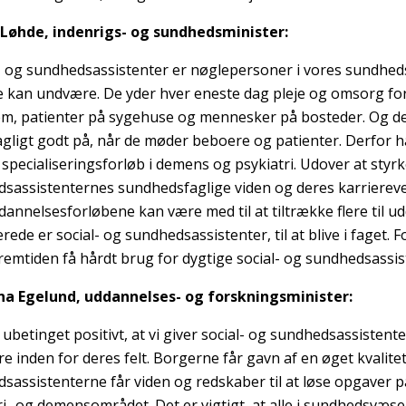
 Løhde, indenrigs- og sundhedsminister:
l- og sundhedsassistenter er nøglepersoner i vores sundhe
ke kan undvære. De yder hver eneste dag pleje og omsorg fo
em, patienter på sygehuse og mennesker på bosteder. Og det
agligt godt på, når de møder beboere og patienter. Derfor ha
 specialiseringsforløb i demens og psykiatri. Udover at styrk
sassistenternes sundhedsfaglige viden og deres karrierevej
dannelsesforløbene kan være med til at tiltrække flere til u
rede er social- og sundhedsassistenter, til at blive i faget. Fo
fremtiden få hårdt brug for dygtige social- og sundhedsassis
ina Egelund, uddannelses- og forskningsminister:
r ubetinget positivt, at vi giver social- og sundhedsassistent
re inden for deres felt. Borgerne får gavn af en øget kvalite
sassistenterne får viden og redskaber til at løse opgaver p
ri- og demensområdet. Det er vigtigt, at alle i sundhedsvæs