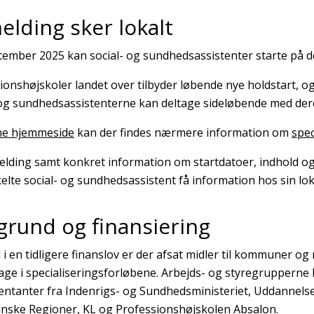
melding sker lokalt
tember 2025 kan social- og sundhedsassistenter starte på de
ionshøjskoler landet over tilbyder løbende nye holdstart, og
 og sundhedsassistenterne kan deltage sideløbende med de
e hjemmeside
kan der findes nærmere information om
spec
melding samt konkret information om startdatoer, indhold og
elte social- og sundhedsassistent få information hos sin l
grund og finansiering
 i en tidligere finanslov er der afsat midler til kommuner og 
ltage i specialiseringsforløbene. Arbejds- og styregrupperne b
ntanter fra Indenrigs- og Sundhedsministeriet, Uddannelse
nske Regioner, KL og Professionshøjskolen Absalon.