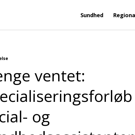
Sundhed
Regiona
else
nge ventet:
ecialiseringsforløb
cial- og