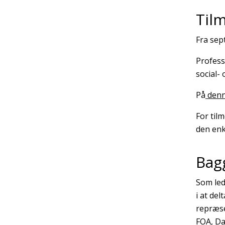
Til
Fra sep
Profess
social-
På
denn
For til
den enk
Bag
Som led
i at de
repræse
FOA, Da