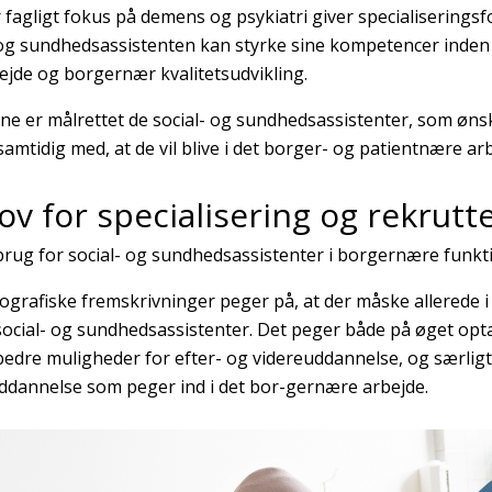
 fagligt fokus på demens og psykiatri giver specialiseringsf
 og sundhedsassistenten kan styrke sine kompetencer inden 
jde og borgernær kvalitetsudvikling.
ne er målrettet de social- og sundhedsassistenter, som ønske
samtidig med, at de vil blive i det borger- og patientnære a
v for specialisering og rekrutt
brug for social- og sundhedsassistenter i borgernære funk
grafiske fremskrivninger peger på, at der måske allerede i
social- og sundhedsassistenter. Det peger både på øget o
edre muligheder for efter- og videreuddannelse, og særlig
ddannelse som peger ind i det bor-gernære arbejde.