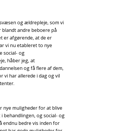
dsvæsen og ældrepleje, som vi
r blandt andre beboere på
 er afgørende, at de er
r vi nu etableret to nye
e social- og
e, håber jeg, at
ddannelsen og få flere af dem,
r vi har allerede i dag og vil
tenter.
er nye muligheder for at blive
t i behandlingen, og social- og
å endnu bedre vis inden for
enet har gode muligheder for