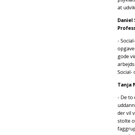
at udvi
Daniel 
Profes
- Socia
opgaver
gode vi
arbejds
Social-
Tanja 
- De to
uddanne
der vil
stolte 
faggrup