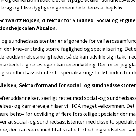
kle sig og blive dygtigere gennem hele deres arbejdsliv.
Schwartz Bojsen, direktør for Sundhed, Social og Engine
sionshøjskolen Absalon.
l- og sundhedsassistenter er afgørende for velfærdssamfund
, der kræver stadig større faglighed og specialisering. Det 
dereuddannelsesmuligheder, så de kan udvikle sig i takt me
markedet og deres egen karriereudvikling. Derfor er jeg glad 
 og sundhedsassistenter to specialiseringsforløb inden for d
Nielsen, Sektorformand for social -og sundhedssektoren
 efteruddannelser, særligt rettet mod social -og sundhedsas
lses- og karriereveje hilser vi i FOA meget velkommen. Det 
 være behov for udvikling af flere forskellige specialer der m
over at social -og sundhedsassistenter med disse to speciali
pe, der kan være med til at skabe forbedringsindsatser s