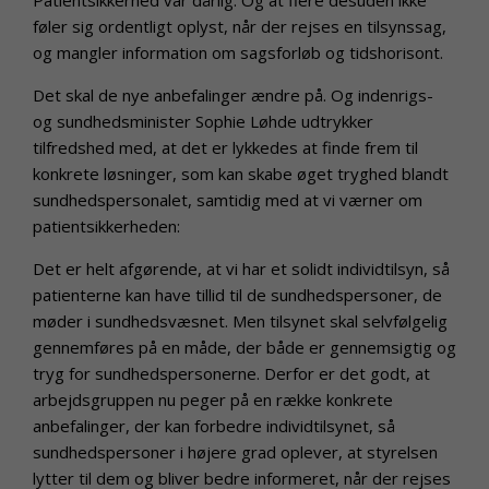
føler sig ordentligt oplyst, når der rejses en tilsynssag,
og mangler information om sagsforløb og tidshorisont.
Det skal de nye anbefalinger ændre på. Og indenrigs-
og sundhedsminister Sophie Løhde udtrykker
tilfredshed med, at det er lykkedes at finde frem til
konkrete løsninger, som kan skabe øget tryghed blandt
sundhedspersonalet, samtidig med at vi værner om
patientsikkerheden:
Det er helt afgørende, at vi har et solidt individtilsyn, så
patienterne kan have tillid til de sundhedspersoner, de
møder i sundhedsvæsnet. Men tilsynet skal selvfølgelig
gennemføres på en måde, der både er gennemsigtig og
tryg for sundhedspersonerne. Derfor er det godt, at
arbejdsgruppen nu peger på en række konkrete
anbefalinger, der kan forbedre individtilsynet, så
sundhedspersoner i højere grad oplever, at styrelsen
lytter til dem og bliver bedre informeret, når der rejses