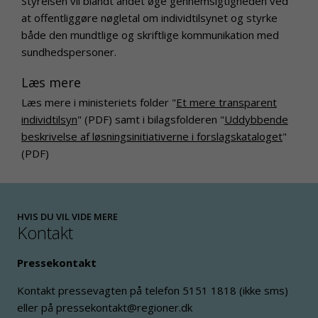
Styrelsen vil blandt andet øge gennemsigtigheden ved
at offentliggøre nøgletal om individtilsynet og styrke
både den mundtlige og skriftlige kommunikation med
sundhedspersoner.
Læs mere
Læs mere i ministeriets folder "
Et mere transparent
individtilsyn
" (PDF) samt i bilagsfolderen "
Uddybbende
beskrivelse af løsningsinitiativerne i forslagskataloget
"
(PDF)
HVIS DU VIL VIDE MERE
Kontakt
Pressekontakt
Kontakt pressevagten på telefon 5151 1818 (ikke sms)
eller på pressekontakt@regioner.dk