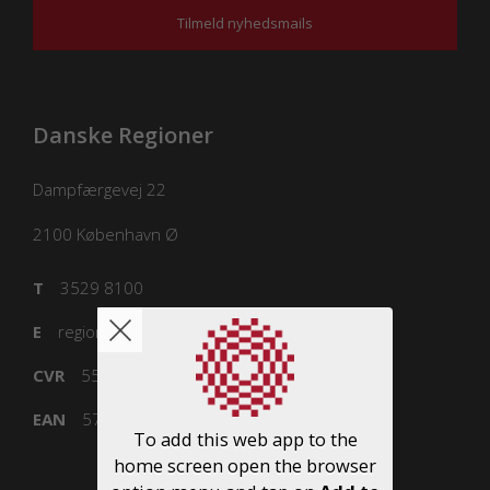
Tilmeld nyhedsmails
Danske Regioner
Dampfærgevej 22
2100
København Ø
T
3529 8100
E
regioner@regioner.dk
CVR
55832218
EAN
5798000016477
To add this web app to the
home screen open the browser