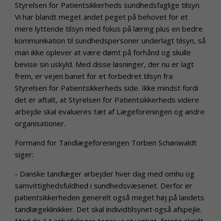
Styrelsen for Patientsikkerheds sundhedsfaglige tilsyn.
Vi har blandt meget andet peget på behovet for et
mere lyttende tilsyn med fokus på læring plus en bedre
kommunikation til sundhedspersoner underlagt tilsyn, så
man ikke oplever at være dømt på forhånd og skulle
bevise sin uskyld. Med disse løsninger, der nu er lagt
frem, er vejen banet for et forbedret tilsyn fra
Styrelsen for Patientsikkerheds side. Ikke mindst fordi
det er aftalt, at Styrelsen for Patientsikkerheds videre
arbejde skal evalueres tæt af Lægeforeningen og andre
organisationer.
Formand for Tandlægeforeningen Torben Schønwaldt
siger:
- Danske tandlæger arbejder hver dag med omhu og
samvittighedsfuldhed i sundhedsvæsenet. Derfor er
patientsikkerheden generelt også meget høj på landets
tandlægeklinikker. Det skal individtilsynet også afspejle.
Med de 14 anbefalinger tager vi et vigtigt, første skridt