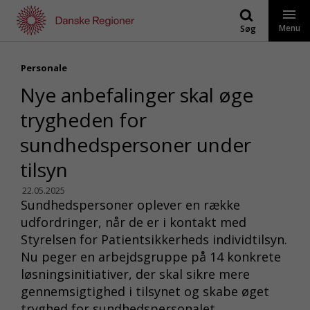
Gå
til
Menu
Søg
indhold
Personale
Nye anbefalinger skal øge
trygheden for
sundhedspersoner under
tilsyn
22.05.2025
Sundhedspersoner oplever en række
udfordringer, når de er i kontakt med
Styrelsen for Patientsikkerheds individtilsyn.
Nu peger en arbejdsgruppe på 14 konkrete
løsningsinitiativer, der skal sikre mere
gennemsigtighed i tilsynet og skabe øget
tryghed for sundhedspersonalet.