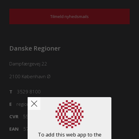
Tilmeld nyhedsmails
Danske Regioner
Dampfærgevej 22
2100
København Ø
T
3529 8100
E
regioner@regioner.dk
CVR
55832218
EAN
5798000016477
To add this web app to the