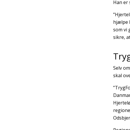
Han er 
”Hjerte
hjælpe 
som vi 
sikre, a
Try
Selv om
skal ov
”TrygFo
Danmark
Hjertel
regione
Odsbjer
Regione