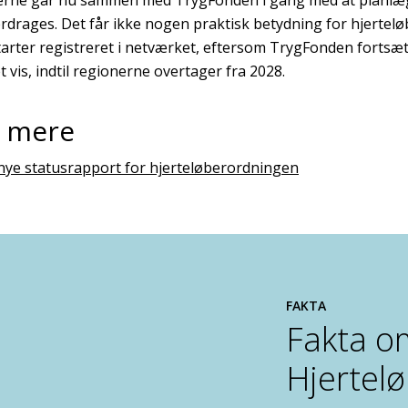
rdrages. Det får ikke nogen praktisk betydning for hjerteløb
tarter registreret i netværket, eftersom TrygFonden fortsæt
 vis, indtil regionerne overtager fra 2028.
 mere
nye statusrapport for hjerteløberordningen
FAKTA
Fakta o
Hjertel