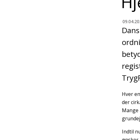
Hj
09.04.20
Dansk
ordni
betyd
regis
TrygF
Hver en
der cir
Mange a
grundej
Indtil 
ønsker 