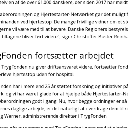
selv en af de over 61.000 danskere, der siden 2017 har meldt s
løberordningen og Hjertestarter-Netværket gør det muligt f
hinanden ved hjertestop. De mange frivillige vidner om et s
gerne vil være med til at bevare. Danske Regioners bestyrelse 
t tiltagene bliver ført videre”, siger Christoffer Buster Reinha
gFonden fortsætter arbejdet
 TrygFonden nu giver driftsansvaret videre, fortsætter fonden
erleve hjertestop uden for hospital.
nden har i mere end 25 år støttet forskning og initiativer 
, og vi har været glade for at hjælpe både Hjertestarter-
øberordningen godt i gang. Nu, hvor begge ordninger er så 
rnes daglige arbejde, er det naturligt at overdrage dem til r
g Werner, administrerende direktør i TrygFonden.
rne går nu sammen med TrygFonden i gang med at planlæg