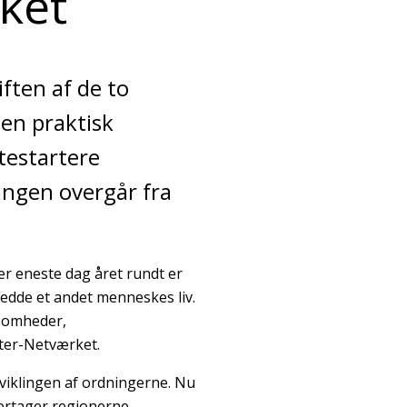
ket
ften af de to
gen praktisk
rtestartere
ingen overgår fra
ver eneste dag året rundt er
redde et andet menneskes liv.
ksomheder,
rter-Netværket.
dviklingen af ordningerne. Nu
vertager regionerne