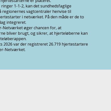
 hjertestarterne er placeret.
ringer 1-1-2, kan det sundhedsfaglige
 regionernes vagtcentraler henvise til
rtestarter i netværket. På den måde er de to
dag integreret.
r-Netværket øger chancen for, at
rne bliver brugt, og sikrer, at hjerteløberne kan
rteløberappen.
s 2026 var der registreret 26.719 hjertestartere
ter-Netværket.