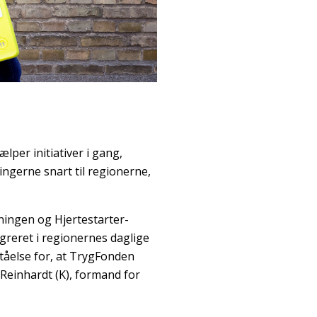
lper initiativer i gang,
ningerne snart til regionerne,
ningen og Hjertestarter-
egreret i regionernes daglige
ståelse for, at TrygFonden
 Reinhardt (K), formand for