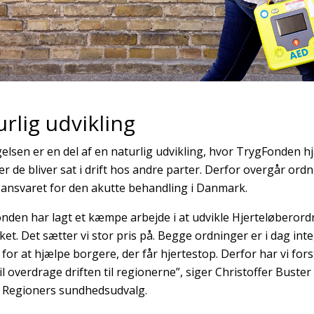
rlig udvikling
elsen er en del af en naturlig udvikling, hvor TrygFonden hjæ
er de bliver sat i drift hos andre parter. Derfor overgår ord
 ansvaret for den akutte behandling i Danmark.
nden har lagt et kæmpe arbejde i at udvikle Hjerteløberord
et. Det sætter vi stor pris på. Begge ordninger er i dag int
 for at hjælpe borgere, der får hjertestop. Derfor har vi for
il overdrage driften til regionerne”, siger Christoffer Buster
 Regioners sundhedsudvalg.