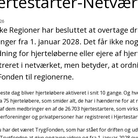
ertestarter-Netvær
26
e Regioner har besluttet at overtage dri
nger fra 1. januar 2028. Det får ikke no
ning for hjerteløberne eller ejere af hje
treret i netværket, men betyder, at ordn
onden til regionerne.
este dag bliver hjerteløbere aktiveret i snit 10 gange. Og h
ka 75 hjerteløbere, som smider alt, de har i hænderne for at 
f dem medbringer en af de 26.703 hjertestartere, som vir
erforeninger og privatpersoner har registreret i Hjertesta
nu har det været TrygFonden, som har stået for driften og u
Trygfonden at give opgaven videre og fra 1. januar 2028 o