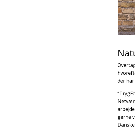
Natu
Overtag
hvoreft
der har
”TrygFo
Netværk
arbejde
gerne v
Danske