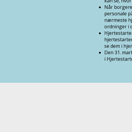
kan se, hvor
Når borgere 
personale på
nærmeste hje
ordninger i 
Hjertestarte
hjertestarte
se dem i hje
Den 31. mart
i Hjertestar