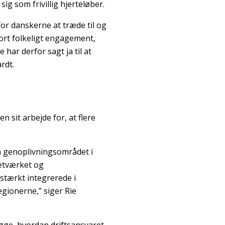
ig som frivillig hjerteløber.
or danskerne at træde til og
tort folkeligt engagement,
har derfor sagt ja til at
rdt.
 sit arbejde for, at flere
på genoplivningsområdet i
Netværket og
stærkt integrerede i
egionerne,” siger Rie
ge, hvordan driftsansvaret