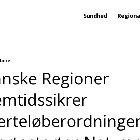
Sundhed
Regiona
øbere
nske Regioner
emtidssikrer
erteløberordninge