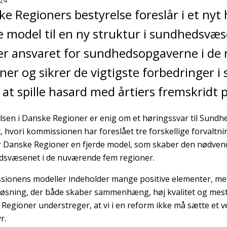
24
e Regioners bestyrelse foreslår i et nyt
e model til en ny struktur i sundhedsvæ
er ansvaret for sundhedsopgaverne i d
ner og sikrer de vigtigste forbedringer 
at spille hasard med årtiers fremskridt 
lsen i Danske Regioner er enig om et høringssvar til Sun
, hvori kommissionen har foreslået tre forskellige forvaltni
r Danske Regioner en fjerde model, som skaber den nødv
svæsenet i de nuværende fem regioner.
ionens modeller indeholder mange positive elementer, men
løsning, der både skaber sammenhæng, høj kvalitet og mes
Regioner understreger, at vi i en reform ikke må sætte et
r.