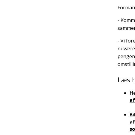
Formand
- Kommi
sammenh
- Vi fo
nuværen
pengene
omstill
Læs h
H
af
Bi
af
s