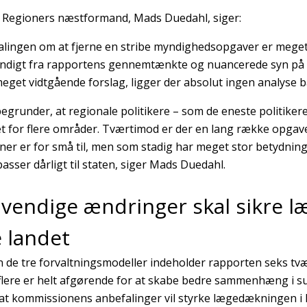
Regioners næstformand, Mads Duedahl, siger:
alingen om at fjerne en stribe myndighedsopgaver er mege
ændigt fra rapportens gennemtænkte og nuancerede syn p
meget vidtgående forslag, ligger der absolut ingen analyse b
 begrunder, at regionale politikere – som de eneste politike
t for flere områder. Tværtimod er der en lang række opgave
r er for små til, men som stadig har meget stor betydnin
passer dårligt til staten, siger Mads Duedahl.
vendige ændringer skal sikre l
e landet
 de tre forvaltningsmodeller indeholder rapporten seks tv
flere er helt afgørende for at skabe bedre sammenhæng i s
, at kommissionens anbefalinger vil styrke lægedækningen i