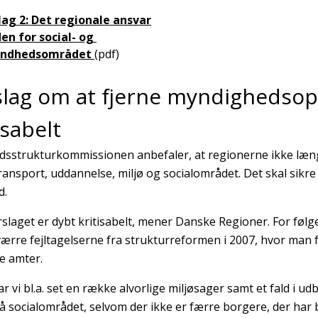
lag 2: Det regionale ansvar
en for social- og
undhedsområdet
(pdf)
slag om at fjerne myndighedsop
isabelt
sstrukturkommissionen anbefaler, at regionerne ikke læn
transport, uddannelse, miljø og socialområdet. Det skal sikre 
d.
slaget er dybt kritisabelt, mener Danske Regioner. For føl
værre fejltagelserne fra strukturreformen i 2007, hvor man 
e amter.
r vi bl.a. set en række alvorlige miljøsager samt et fald i ud
på socialområdet, selvom der ikke er færre borgere, der har 