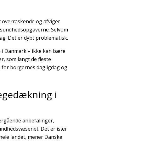
t overraskende og afviger
å sundhedsopgaverne. Selvom
ag. Det er dybt problematisk.
re i Danmark – ikke kan bære
r, som langt de fleste
g for borgernes dagligdag og
ægedækning i
ærgående anbefalinger,
undhedsvæsenet. Det er især
 hele landet, mener Danske