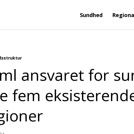
Sundhed
Regiona
sstruktur
ml ansvaret for s
de fem eksisterend
gioner