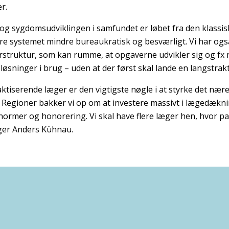
r.
 og sygdomsudviklingen i samfundet er løbet fra den klassisk
gøre systemet mindre bureaukratisk og besværligt. Vi har ogs
struktur, som kan rumme, at opgaverne udvikler sig og fx mo
e løsninger i brug – uden at der først skal lande en langstra
aktiserende læger er den vigtigste nøgle i at styrke det næ
Regioner bakker vi op om at investere massivt i lægedækni
normer og honorering. Vi skal have flere læger hen, hvor p
iger Anders Kühnau.