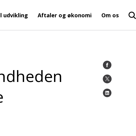
l udvikling
Aftaler og økonomi
Om os
undheden
e