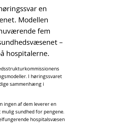
 høringssvar en
senet. Modellen
e nuværende fem
i sundhedsvæsenet –
på hospitalerne.
dhedsstrukturkommissionens
ngsmodeller. I høringssvaret
endige sammenhæng i
 ingen af dem leverer en
t mulig sundhed for pengene.
 velfungerende hospitalsvæsen