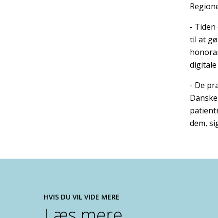
Regione
- Tiden
til at 
honorar
digital
- De pr
Danske 
patient
dem, s
HVIS DU VIL VIDE MERE
Læs mere