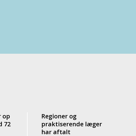
r op
Regioner og
d 72
praktiserende læger
har aftalt