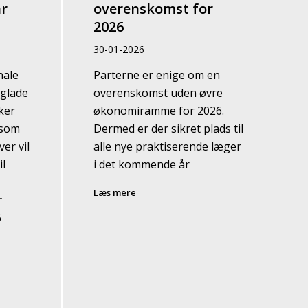
r
overenskomst for
2026
30-01-2026
nale
Parterne er enige om en
 glade
overenskomst uden øvre
ker
økonomiramme for 2026.
 som
Dermed er der sikret plads til
er vil
alle nye praktiserende læger
il
i det kommende år
Læs mere
r
6