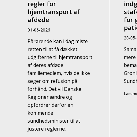
regler for
indg
hjemtransport af
staf
afdøde
for 
pati
01-06-2026
28-05
Pårørende kan i dag miste
retten til at få dækket
Samar
udgifterne til hjemtransport
mere 
af deres afdøde
beman
familiemedlem, hvis de ikke
Grøn
søger om refusion på
Sund
forhånd. Det vil Danske
Læs m
Regioner ændre og
opfordrer derfor en
kommende
sundhedsminister til at
justere reglerne.