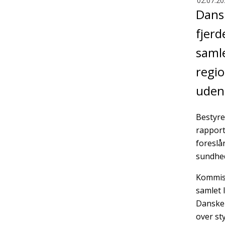
02.07.20
Dansk
fjerd
saml
regio
uden 
Bestyre
rapport
foreslå
sundhed
Kommiss
samlet 
Danske 
over sty