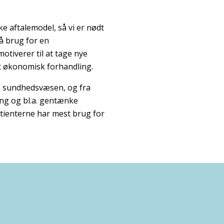
e aftalemodel, så vi er nødt
å brug for en
tiverer til at tage nye
kt økonomisk forhandling.
re sundhedsvæsen, og fra
ng og bl.a. gentænke
atienterne har mest brug for