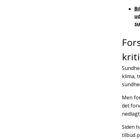
Bi
ud
s
For
krit
Sundhed
klima, 
sundhe
Men for
det for
nedlagt
Siden ha
tilbud 