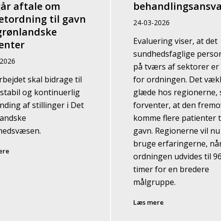
år aftale om
behandlingsansva
etordning til gavn
24-03-2026
grønlandske
Evaluering viser, at det
enter
sundhedsfaglige perso
-2026
på tværs af sektorer er
bejdet skal bidrage til
for ordningen. Det væk
stabil og kontinuerlig
glæde hos regionerne,
ding af stillinger i Det
forventer, at den fremov
landske
komme flere patienter t
hedsvæsen.
gavn. Regionerne vil nu
bruge erfaringerne, nå
ere
ordningen udvides til 9
timer for en bredere
målgruppe.
Læs mere