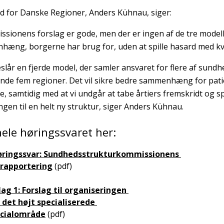
 for Danske Regioner, Anders Kühnau, siger:
ssionens forslag er gode, men der er ingen af de tre model
æng, borgerne har brug for, uden at spille hasard med kva
reslår en fjerde model, der samler ansvaret for flere af sun
de fem regioner. Det vil sikre bedre sammenhæng for pat
, samtidig med at vi undgår at tabe årtiers fremskridt og s
ingen til en helt ny struktur, siger Anders Kühnau.
ele høringssvaret her:
øringssvar: Sundhedsstrukturkommissionens
rapportering
(pdf)
lag 1: Forslag til organiseringen
 det højt specialiserede
ocialområde
(pdf)