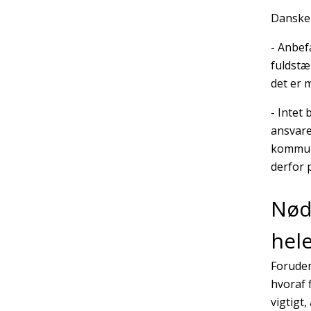
Danske 
- Anbef
fuldst
det er 
- Intet
ansvare
kommune
derfor 
Nød
hel
Foruden
hvoraf 
vigtigt