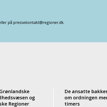
eller på pressekontakt@regioner.dk.
 Grønlandske
De ansatte bakke
dhedsvæsen og
om ordningen me
ske Regioner
timers