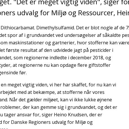
et. "Det er meget vigtig viden", siger 
ners udvalg for Miljø og Ressourcer, He
. Dithiocarbamat. Dimethylsulfamid. Det er blot nogle af de 
det spor af i grundvandet ved undersøgelser af såkaldte pes
som maskinstationer og gartnerier, hvor stofferne kan være 
et første resultat af den udvidede jagt på pesticider i
ndet, som regionerne indledte i december 2018, og
yder, at regionerne nu kan opdage flere giftstoffer
ensinde før.
 en meget vigtig viden, vi her har skaffet, for nu kan vi
arbejdet med at bekæmpe, at stofferne når vores
and. Når det gælder miljøet, kan vi ikke lukke øjnene
problemer, der kan gemme sig i grundvandet, og det er
 nu tager ansvar for, siger Heino Knudsen, der er
 for Danske Regioners udvalg for Miljø og