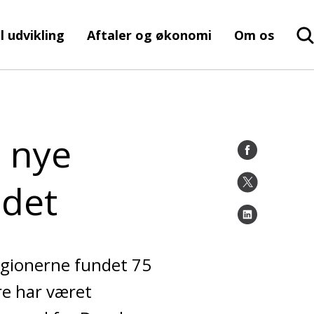
l udvikling
Aftaler og økonomi
Om os
5 nye
ndet
egionerne fundet 75
re har været