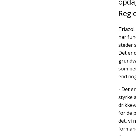
opdag
Regio
Triazol
har fun
steder 
Det er d
grundva
som bet
end nog
- Det er
styrke 
drikkev
for de 
det, vi
formand