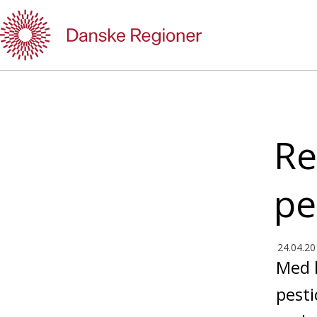
Gå
til
indhold
Re
pe
24.04.20
Med 
pesti