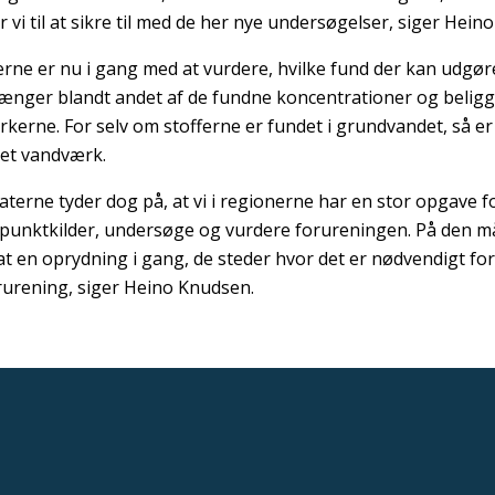
r vi til at sikre til med de her nye undersøgelser, siger Hein
rne er nu i gang med at vurdere, hvilke fund der kan udgøre
ænger blandt andet af de fundne koncentrationer og beligge
kerne. For selv om stofferne er fundet i grundvandet, så er d
l et vandværk.
taterne tyder dog på, at vi i regionerne har en stor opgave
dpunktkilder, undersøge og vurdere forureningen. På den måd
sat en oprydning i gang, de steder hvor det er nødvendigt f
urening, siger Heino Knudsen.