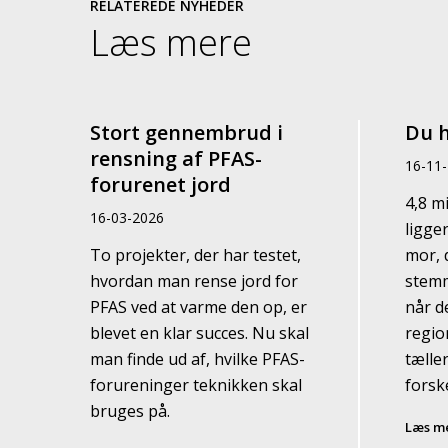
RELATEREDE NYHEDER
Læs mere
Stort gennembrud i
Du h
rensning af PFAS-
16-11
forurenet jord
4,8 m
16-03-2026
ligge
To projekter, der har testet,
mor, d
hvordan man rense jord for
stemm
PFAS ved at varme den op, er
når d
blevet en klar succes. Nu skal
regio
man finde ud af, hvilke PFAS-
tælle
forureninger teknikken skal
forske
bruges på.
Læs m