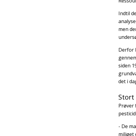
Ressour
Indtil 
analyse
men der
undersø
Derfor 
gennemg
siden 1
grundva
det i d
Stort
Prøver 
pestici
- De ma
miljøet