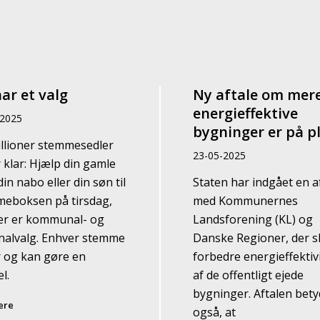
ar et valg
Ny aftale om mer
energieffektive
-2025
bygninger er på p
illioner stemmesedler
23-05-2025
r klar: Hjælp din gamle
in nabo eller din søn til
Staten har indgået en a
eboksen på tirsdag,
med Kommunernes
er er kommunal- og
Landsforening (KL) og
nalvalg. Enhver stemme
Danske Regioner, der s
r og kan gøre en
forbedre energieffektiv
l.
af de offentligt ejede
bygninger. Aftalen bety
ere
også, at