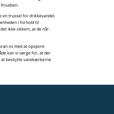
o Knudsen.
 en trussel for drikkevandet.
nheden i forhold til
et ikke sikkert, at de når
 foran os med at opspore
e kan vi sørge for, at der
or at beskytte vandværkerne