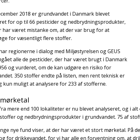
cer.
december 2018 er grundvandet i Danmark blevet
ret for op til 66 pesticider og nedbrydningsprodukter,
 har været mistanke om, at der var brug for at
ge for væsentligt flere stoffer.
har regionerne i dialog med Miljøstyrelsen og GEUS
ået alle de pesticider, der har været brugt i Danmark
956 og vurderet, om de kan udgøre en risiko for
ndet. 350 stoffer endte på listen, men rent teknisk er
ag kun muligt at analysere for 233 af stofferne.
 mørketal
fra mere end 100 lokaliteter er nu blevet analyseret, og i alt
dstoffer og nedbrydningsprodukter i grundvandet. 75 af stoff
nge nye fund viser, at der har været et stort mørketal. På d
 og for drikkevandet, for vi har alle en forventning om, at dr