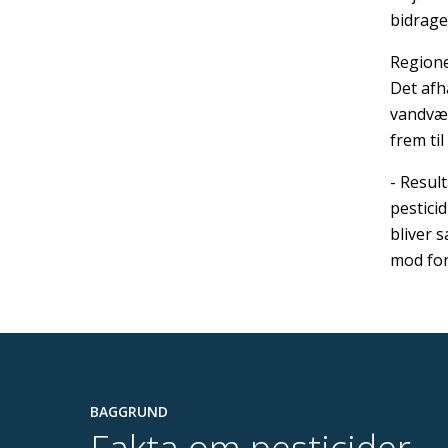
bidrage
Regione
Det afh
vandvær
frem ti
- Resul
pestici
bliver 
mod for
BAGGRUND